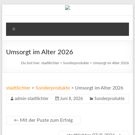
Zum
Inhalt
springen
stadtlichter
Menü
Das
Magazin
für
Umsorgt im Alter 2026
Lüneburg,
Du bist hier:
stadtlichter
>
Sonderprodukte
>
Umsorgt im Alter 2026
Uelzen
und
Winsen
stadtlichter
>
Sonderprodukte
>
Umsorgt im Alter 2026
admin-stadtlichter
Juni 8, 2026
Sonderprodukte
←
Mit der Puste zum Erfolg