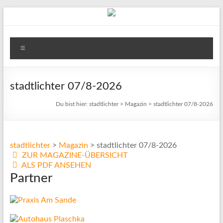
Zum
Inhalt
springen
stadtlichter
Menü
Das
Magazin
für
stadtlichter 07/8-2026
Lüneburg,
Du bist hier:
stadtlichter
>
Magazin
>
stadtlichter 07/8-2026
Uelzen
und
Winsen
stadtlichter
>
Magazin
>
stadtlichter 07/8-2026
ZUR MAGAZINE-ÜBERSICHT
ALS PDF ANSEHEN
Partner