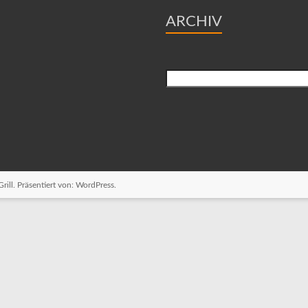
ARCHIV
Suchen
ill. Präsentiert von:
WordPress
.