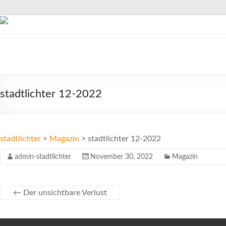
Zum
Inhalt
springen
stadtlichter
Das
Magazin
stadtlichter 12-2022
für
Lüneburg,
Uelzen
und
stadtlichter
>
Magazin
>
stadtlichter 12-2022
Winsen
admin-stadtlichter
November 30, 2022
Magazin
←
Der unsichtbare Verlust