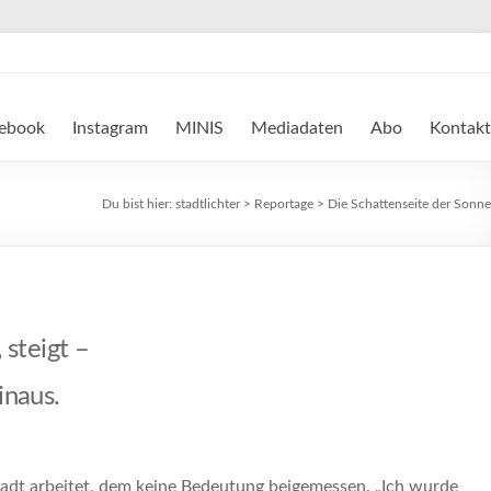
ebook
Instagram
MINIS
Mediadaten
Abo
Kontakt
Du bist hier:
stadtlichter
>
Reportage
>
Die Schattenseite der Sonne
 steigt –
inaus.
stadt arbeitet, dem keine Bedeutung beigemessen. „Ich wurde