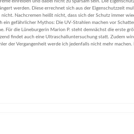
eme einreiben und dabei nicht zu sparsam sein. Die Eigenschutz
ngert werden. Diese errechnet sich aus der Eigenschutzzeit mul
s nicht. Nachcremen heißt nicht, dass sich der Schutz immer wied
 ein gefährlicher Mythos: Die UV-Strahlen machen vor Schatten
Sonne. Für die Lüneburgerin Marion P. steht demnächst die erste
nd findet auch eine Ultraschalluntersuchung statt. Zudem wird
hler der Vergangenheit werde ich jedenfalls nicht mehr machen.