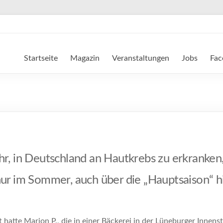
Startseite
Magazin
Veranstaltungen
Jobs
Fac
r, in Deutschland an Hautkrebs zu erkranken,
nur im Sommer, auch über die „Hauptsaison“ h
hatte Marion P., die in einer Bäckerei in der Lüneburger Innen