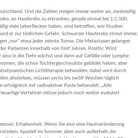
utschland. Und die Zahlen steigen immer weiter an, zweistellig
siko, an Hautkrebs zu erkranken, gerade einmal bei 1:1.500.
ig viele Leberflecken haben, sind betroffen, wie Studien
wird er zur tödlichen Gefahr. Schwarzer Hautkrebs streut immer,
gegen „nur“ etwa jeder zehnte Tumor. Die Metastasen gelangen
 der Patienten innerhalb von fünf Jahren. Positiv: Wird
s er also in die Tiefe wächst und dann auf Gefäße oder Lymphe
lanomen, die schon Tochtergeschwulste gebildet haben, aber
otodynamischen Lichttherapie behandeln; dabei wird durch
llen absterben, müssen sechs bis zwölf Wochen täglich
rfolgreich mit radioaktiver Paste behandelt. „Alle
 neuartige Verfahren müsse jedoch noch weiter evaluiert
esser, Erhabenheit. Wenn Sie also eine Hautveränderung
s trotzdem. Speziell im Sommer, aber auch außerhalb der