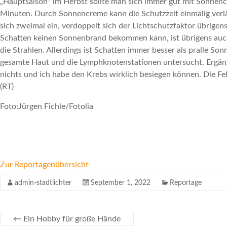
„Hauptsaison“ im Herbst sollte man sich immer gut mit Sonnencr
Minuten. Durch Sonnencreme kann die Schutzzeit einmalig verlä
sich zweimal ein, verdoppelt sich der Lichtschutzfaktor übrigen
Schatten keinen Sonnenbrand bekommen kann, ist übrigens auch
die Strahlen. Allerdings ist Schatten immer besser als pralle 
gesamte Haut und die Lymphknotenstationen untersucht. Ergänze
nichts und ich habe den Krebs wirklich besiegen können. Die Fe
(RT)
Foto:Jürgen Fichle/Fotolia
Zur Reportagenübersicht
admin-stadtlichter
September 1, 2022
Reportage
←
Ein Hobby für große Hände