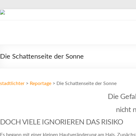
Zum
Inhalt
springen
stadtlichter
Das
Magazin
Die Schattenseite der Sonne
für
Lüneburg,
Uelzen
und
stadtlichter
>
Reportage
>
Die Schattenseite der Sonne
Winsen
Die Gefah
nicht 
DOCH VIELE IGNORIEREN DAS RISIKO
Es begann mit einer kleinen Hautveränderung am Hals. Zunächst 