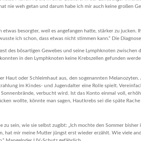
hat nie weh getan und darum habe ich mir auch keine großen G
 etwas besorgter, weil es angefangen hatte, stärker zu jucken. I
wusste ich schon, dass etwas nicht stimmen kann.“ Die Diagno
Rest des bösartigen Gewebes und seine Lymphknoten zwischen d
konnten in den Lymphknoten keine Krebszellen gefunden werden.
r Haut oder Schleimhaut aus, den sogenannten Melanozyten. Al
hlung im Kindes- und Jugendalter eine Rolle spielt. Vereinfac
onnenbrände, verbucht wird. Ist das Konto einmal voll, erhöht
cken wollte, könnte man sagen, Hautkrebs sei die späte Rache
he zu sein, wie sie selbst zugibt: „Ich mochte den Sommer bishe
 hat mir meine Mutter jüngst erst wieder erzählt. Wie viele an
n.“ Mangelnder UV-Schutz gefährlich