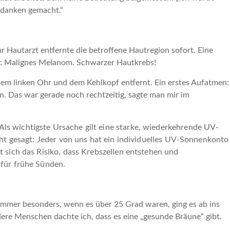
edanken gemacht.“
hr Hautarzt entfernte die betroffene Hautregion sofort. Eine
se: Malignes Melanom. Schwarzer Hautkrebs!
em linken Ohr und dem Kehlkopf entfernt. Ein erstes Aufatmen:
 Das war gerade noch rechtzeitig, sagte man mir im
s wichtigste Ursache gilt eine starke, wiederkehrende UV-
ht gesagt: Jeder von uns hat ein individuelles UV-Sonnenkonto
 sich das Risiko, dass Krebszellen entstehen und
 für frühe Sünden.
r immer besonders, wenn es über 25 Grad waren, ging es ab ins
dere Menschen dachte ich, dass es eine „gesunde Bräune“ gibt.