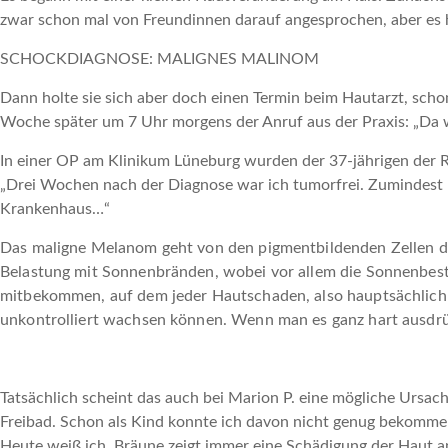
zwar schon mal von Freundinnen darauf angesprochen, aber es 
SCHOCKDIAGNOSE:
MALIGNES MALINOM
Dann holte sie sich aber doch einen Termin beim Hautarzt, schon
Woche später um 7 Uhr morgens der Anruf aus der Praxis: „Da 
In einer OP am Klinikum Lüneburg wurden der 37-jährigen der 
„Drei Wochen nach der Diagnose war ich tumorfrei. Zumindest 
Krankenhaus…“
Das maligne Melanom geht von den pigmentbildenden Zellen de
Belastung mit Sonnenbränden, wobei vor allem die Sonnenbestra
mitbekommen, auf dem jeder Hautschaden, also hauptsächlich S
unkontrolliert wachsen können. Wenn man es ganz hart ausdrü
Tatsächlich scheint das auch bei Marion P. eine mögliche Ursac
Freibad. Schon als Kind konnte ich davon nicht genug bekommen,
Heute weiß ich, Bräune zeigt immer eine Schädigung der Haut a