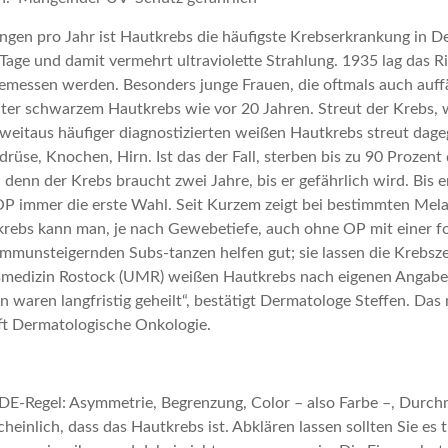
gen pro Jahr ist Hautkrebs die häufigste Krebserkrankung in De
age und damit vermehrt ultraviolette Strahlung. 1935 lag das Ri
messen werden. Besonders junge Frauen, die oftmals auch auffäll
unter schwarzem Hautkrebs wie vor 20 Jahren. Streut der Krebs, 
e) weitaus häufiger diagnostizierten weißen Hautkrebs streut da
rüse, Knochen, Hirn. Ist das der Fall, sterben bis zu 90 Prozent
r, denn der Krebs braucht zwei Jahre, bis er gefährlich wird. Bi
ie OP immer die erste Wahl. Seit Kurzem zeigt bei bestimmten Me
rebs kann man, je nach Gewebetiefe, auch ohne OP mit einer f
munsteigernden Subs-tanzen helfen gut; sie lassen die Krebsze
medizin Rostock (UMR) weißen Hautkrebs nach eigenen Angaben e
 waren langfristig geheilt“, bestätigt Dermatologe Steffen. Das
ft Dermatologische Onkologie.
-Regel: Asymmetrie, Begrenzung, Color – also Farbe –, Durchm
cheinlich, dass das Hautkrebs ist. Abklären lassen sollten Sie e