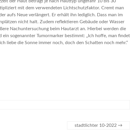
zeit der Haut beträgt je nach Hauttyp ungefähr 10 bis 30
tipliziert mit dem verwendeten Lichtschutzfaktor. Cremt man
er aufs Neue verlängert. Er erhält ihn lediglich. Dass man im
plätzen nicht halt. Zudem reflektieren Gebäude oder Wasser
 größere Nachuntersuchung beim Hautarzt an. Hierbei werden die
 ein sogenannter Tumormarker bestimmt: „Ich hoffe, man findet
 Ich liebe die Sonne immer noch, doch den Schatten noch mehr.“
stadtlichter 10-2022
→