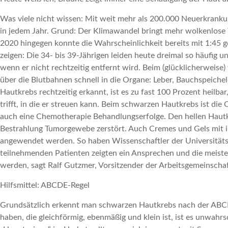
Was viele nicht wissen: Mit weit mehr als 200.000 Neuerkrankun
in jedem Jahr. Grund: Der Klimawandel bringt mehr wolkenlose T
2020 hingegen konnte die Wahrscheinlichkeit bereits mit 1:45 ge
zeigen: Die 34- bis 39-Jährigen leiden heute dreimal so häufig 
wenn er nicht rechtzeitig entfernt wird. Beim (glücklicherweis
über die Blutbahnen schnell in die Organe: Leber, Bauchspeicheld
Hautkrebs rechtzeitig erkannt, ist es zu fast 100 Prozent heilba
trifft, in die er streuen kann. Beim schwarzen Hautkrebs ist d
auch eine Chemotherapie Behandlungserfolge. Den hellen Hautk
Bestrahlung Tumorgewebe zerstört. Auch Cremes und Gels mit im
angewendet werden. So haben Wissenschaftler der Universitäts
teilnehmenden Patienten zeigten ein Ansprechen und die meisten
werden, sagt Ralf Gutzmer, Vorsitzender der Arbeitsgemeinscha
Hilfsmittel: ABCDE-Regel
Grundsätzlich erkennt man schwarzen Hautkrebs nach der ABCDE
haben, die gleichförmig, ebenmäßig und klein ist, ist es unwahrs