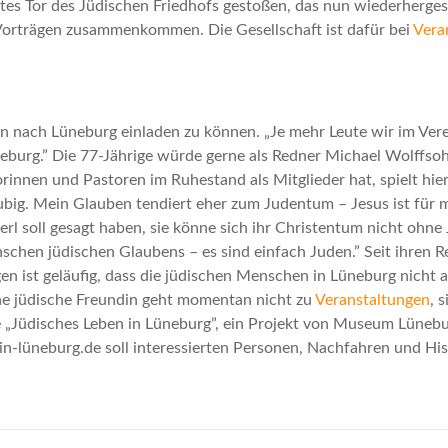
tes Tor des Jüdischen Friedhofs gestoßen, das nun wiederhergest
Vorträgen zusammenkommen. Die Gesellschaft ist dafür bei
Vera
en nach Lüneburg einladen zu können. „Je mehr Leute wir im Ve
neburg.” Die 77-Jährige würde gerne als Redner Michael Wolffs
innen und Pastoren im Ruhestand als Mitglieder hat, spielt hier 
läubig. Mein Glauben tendiert eher zum Judentum – Jesus ist fü
erl soll gesagt haben, sie könne sich ihr Christentum nicht oh
chen jüdischen Glaubens – es sind einfach Juden.” Seit ihren Re
en ist geläufig, dass die jüdischen Menschen in Lüneburg nicht 
ne jüdische Freundin geht momentan nicht zu
Veranstaltungen
, 
„Jüdisches Leben in Lüneburg”, ein Projekt von Museum Lünebur
in-lüneburg.de soll interessierten Personen, Nachfahren und Hist