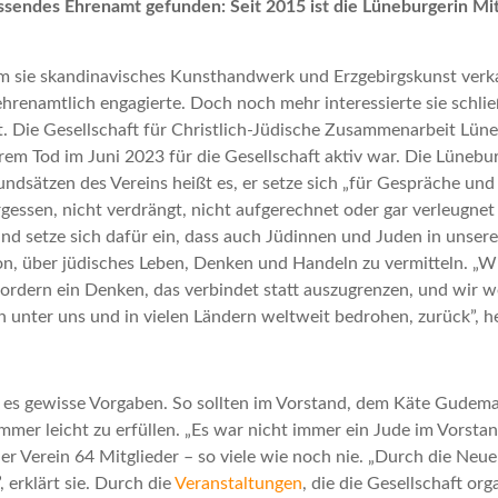
assendes Ehrenamt gefunden: Seit 2015 ist die Lüneburgerin Mitg
 sie skandinavisches Kunsthandwerk und Erzgebirgskunst verkauf
ehrenamtlich engagierte. Doch noch mehr interessierte sie schließ
t. Die Gesellschaft für Christlich-Jüdische Zusammenarbeit Lü
hrem Tod im Juni 2023 für die Gesellschaft aktiv war. Die Lünebu
ndsätzen des Vereins heißt es, er setze sich „für Gespräche un
gessen, nicht verdrängt, nicht aufgerechnet oder gar verleugnet
nd setze sich dafür ein, dass auch Jüdinnen und Juden in unsere
n, über jüdisches Leben, Denken und Handeln zu vermitteln. „Wir 
rdern ein Denken, das verbindet statt auszugrenzen, und wir we
n unter uns und in vielen Ländern weltweit bedrohen, zurück”, he
 gibt es gewisse Vorgaben. So sollten im Vorstand, dem Käte Gude
mmer leicht zu erfüllen. „Es war nicht immer ein Jude im Vorsta
der Verein 64 Mitglieder – so viele wie noch nie. „Durch die N
erklärt sie. Durch die
Veranstaltungen
, die die Gesellschaft or