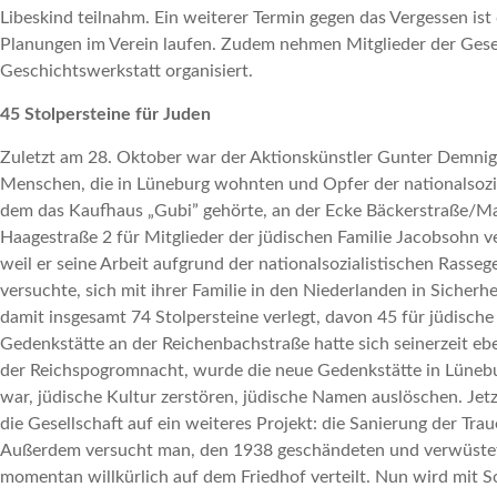
Libeskind teilnahm. Ein weiterer Termin gegen das Vergessen ist
Planungen im Verein laufen. Zudem nehmen Mitglieder der Gesell
Geschichtswerkstatt organisiert.
45 Stolpersteine für Juden
Zuletzt am 28. Oktober war der Aktionskünstler Gunter Demnig w
Menschen, die in Lüneburg wohnten und Opfer der nationalsozia
dem das Kaufhaus „Gubi” gehörte, an der Ecke Bäckerstraße/Mark
Haagestraße 2 für Mitglieder der jüdischen Familie Jacobsohn 
weil er seine Arbeit aufgrund der nationalsozialistischen Rass
versuchte, sich mit ihrer Familie in den Niederlanden in Siche
damit insgesamt 74 Stolpersteine verlegt, davon 45 für jüdisch
Gedenkstätte an der Reichenbachstraße hatte sich seinerzeit eb
der Reichspogromnacht, wurde die neue Gedenkstätte in Lünebu
war, jüdische Kultur zerstören, jüdische Namen auslöschen. Jetz
die Gesellschaft auf ein weiteres Projekt: die Sanierung der T
Außerdem versucht man, den 1938 geschändeten und verwüsteten
momentan willkürlich auf dem Friedhof verteilt. Nun wird mit S