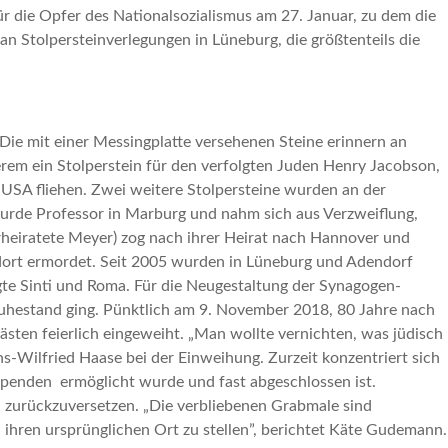
ür die Opfer des Nationalsozialismus am 27. Januar, zu dem die
n Stolpersteinverlegungen in Lüneburg, die größtenteils die
Die mit einer Messingplatte versehenen Steine erinnern an
rem ein Stolperstein für den verfolgten Juden Henry Jacobson,
 USA fliehen. Zwei weitere Stolpersteine wurden an der
urde Professor in Marburg und nahm sich aus Verzweiflung,
erheiratete Meyer) zog nach ihrer Heirat nach Hannover und
d dort ermordet. Seit 2005 wurden in Lüneburg und Adendorf
gte Sinti und Roma. Für die Neugestaltung der Synagogen-
n Ruhestand ging. Pünktlich am 9. November 2018, 80 Jahre nach
ten feierlich eingeweiht. „Man wollte vernichten, was jüdisch
s-Wilfried Haase bei der Einweihung. Zurzeit konzentriert sich
 Spenden ermöglicht wurde und fast abgeschlossen ist.
 zurückzuversetzen. „Die verbliebenen Grabmale sind
 ihren ursprünglichen Ort zu stellen”, berichtet Käte Gudemann.