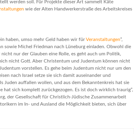
ellt werden soll. Für Projekte dieser Art sammelt Käte
nstaltungen
wie der Alten Handwerkerstraße des Arbeitskreises
rein haben, umso mehr Geld haben wir für
Veranstaltungen
”,
ohn sowie Michel Friedman nach Lüneburg einladen. Obwohl die
nicht nur der Glauben eine Rolle, es geht auch um Politik,
r mich nicht Gott. Aber Christentum und Judentum können nicht
ne Judentum vorstellen. Es gehe beim Judentum nicht nur um den
isen nach Israel setze sie sich damit auseinander und
als Juden auffallen wollen, und aus dem Bekanntenkreis hat sie
sie hat sich komplett zurückgezogen. Es ist doch wirklich traurig”,
g, der Gesellschaft für Christlich-Jüdische Zusammenarbeit
orikern im In- und Ausland die Möglichkeit bieten, sich über