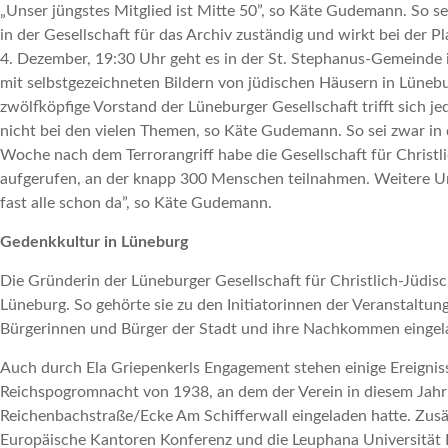
„Unser jüngstes Mitglied ist Mitte 50”, so Käte Gudemann. So 
in der Gesellschaft für das Archiv zuständig und wirkt bei der 
4. Dezember, 19:30 Uhr geht es in der St. Stephanus-Gemeinde 
mit selbstgezeichneten Bildern von jüdischen Häusern in Lünebu
zwölfköpfige Vorstand der Lüneburger Gesellschaft trifft sich 
nicht bei den vielen Themen, so Käte Gudemann. So sei zwar in
Woche nach dem Terrorangriff habe die Gesellschaft für Christl
aufgerufen, an der knapp 300 Menschen teilnahmen. Weitere Unte
fast alle schon da”, so Käte Gudemann.
Gedenkkultur in Lüneburg
Die Gründerin der Lüneburger Gesellschaft für Christlich-Jüdis
Lüneburg. So gehörte sie zu den Initiatorinnen der Veranstaltu
Bürgerinnen und Bürger der Stadt und ihre Nachkommen eingela
Auch durch Ela Griepenkerls Engagement stehen einige Ereigniss
Reichspogromnacht von 1938, an dem der Verein in diesem Jah
Reichenbachstraße/Ecke Am Schifferwall eingeladen hatte. Zus
Europäische Kantoren Konferenz und die Leuphana Universität L