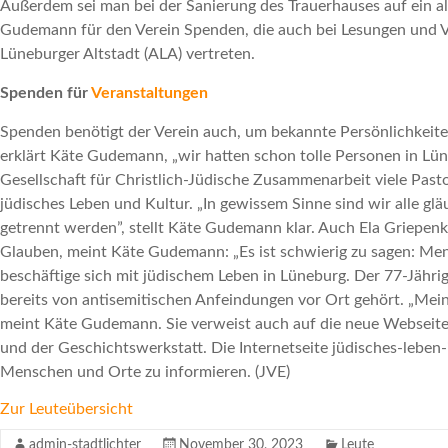
Außerdem sei man bei der Sanierung des Trauerhauses auf ein al
Gudemann für den Verein Spenden, die auch bei Lesungen und 
Lüneburger Altstadt (ALA) vertreten.
Spenden für
Veranstaltungen
Spenden benötigt der Verein auch, um bekannte Persönlichkeit
erklärt Käte Gudemann, „wir hatten schon tolle Personen in Lü
Gesellschaft für Christlich-Jüdische Zusammenarbeit viele Pastor
jüdisches Leben und Kultur. „In gewissem Sinne sind wir alle g
getrennt werden”, stellt Käte Gudemann klar. Auch Ela Griepenk
Glauben, meint Käte Gudemann: „Es ist schwierig zu sagen: Mens
beschäftige sich mit jüdischem Leben in Lüneburg. Der 77-Jährig
bereits von antisemitischen Anfeindungen vor Ort gehört. „Mei
meint Käte Gudemann. Sie verweist auch auf die neue Webseite 
und der Geschichtswerkstatt. Die Internetseite jüdisches-leben-
Menschen und Orte zu informieren. (JVE)
Zur Leuteübersicht
admin-stadtlichter
November 30, 2023
Leute