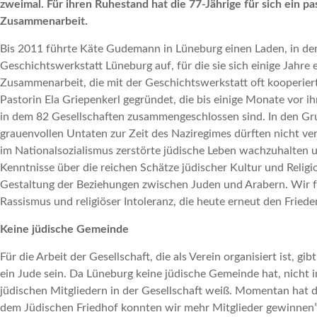
zweimal. Für ihren Ruhestand hat die 77-Jährige für sich ein p
Zusammenarbeit.
Bis 2011 führte Käte Gudemann in Lüneburg einen Laden, in dem
Geschichtswerkstatt Lüneburg auf, für die sie sich einige Jahre 
Zusammenarbeit, die mit der Geschichtswerkstatt oft kooperier
Pastorin Ela Griepenkerl gegründet, die bis einige Monate vor i
in dem 82 Gesellschaften zusammengeschlossen sind. In den Gru
grauenvollen Untaten zur Zeit des Naziregimes dürften nicht ver
im Nationalsozialismus zerstörte jüdische Leben wachzuhalten u
Kenntnisse über die reichen Schätze jüdischer Kultur und Religio
Gestaltung der Beziehungen zwischen Juden und Arabern. Wir fo
Rassismus und religiöser Intoleranz, die heute erneut den Friede
Keine jüdische Gemeinde
Für die Arbeit der Gesellschaft, die als Verein organisiert ist,
ein Jude sein. Da Lüneburg keine jüdische Gemeinde hat, nicht i
jüdischen Mitgliedern in der Gesellschaft weiß. Momentan hat 
dem Jüdischen Friedhof konnten wir mehr Mitglieder gewinnen”, 