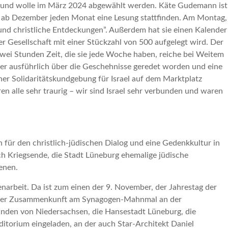
alt und wolle im März 2024 abgewählt werden. Käte Gudemann ist
ll ab Dezember jeden Monat eine Lesung stattfinden. Am Montag,
und christliche Entdeckungen”. Außerdem hat sie einen Kalender
r Gesellschaft mit einer Stückzahl von 500 aufgelegt wird. Der
zwei Stunden Zeit, die sie jede Woche haben, reiche bei Weitem
ber ausführlich über die Geschehnisse geredet worden und eine
er Solidaritätskundgebung für Israel auf dem Marktplatz
n alle sehr traurig – wir sind Israel sehr verbunden und waren
 für den christlich-jüdischen Dialog und eine Gedenkkultur in
ch Kriegsende, die Stadt Lüneburg ehemalige jüdische
enen.
narbeit. Da ist zum einen der 9. November, der Jahrestag der
ßender Zusammenkunft am Synagogen-Mahnmal an der
nden von Niedersachsen, die Hansestadt Lüneburg, die
torium eingeladen, an der auch Star-Architekt Daniel