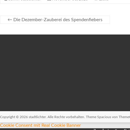
←
Die Dezember-Zauberei des Spendenfiebers
Copyright © 2026
stadtlichter
. Alle Rechte vorbehalten. Theme
Spacious
von ThemeGr
Cookie Consent mit Real Cookie Banner