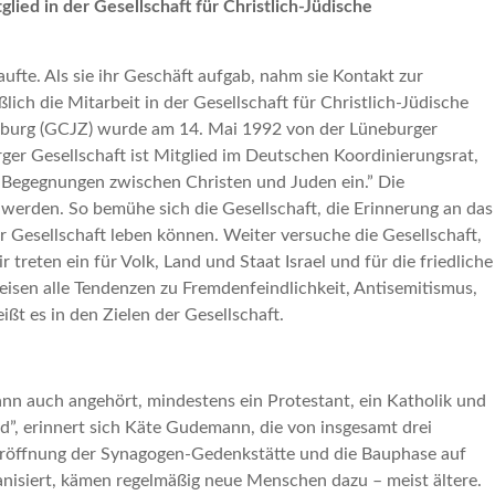
lied in der Gesellschaft für Christlich-Jüdische
te. Als sie ihr Geschäft aufgab, nahm sie Kontakt zur
lich die Mitarbeit in der Gesellschaft für Christlich-Jüdische
neburg (GCJZ) wurde am 14. Mai 1992 von der Lüneburger
rger Gesellschaft ist Mitglied im Deutschen Koordinierungsrat,
d Begegnungen zwischen Christen und Juden ein.” Die
 werden. So bemühe sich die Gesellschaft, die Erinnerung an das
r Gesellschaft leben können. Weiter versuche die Gesellschaft,
treten ein für Volk, Land und Staat Israel und für die friedliche
isen alle Tendenzen zu Fremdenfeindlichkeit, Antisemitismus,
ißt es in den Zielen der Gesellschaft.
mann auch angehört, mindestens ein Protestant, ein Katholik und
nd”, erinnert sich Käte Gudemann, die von insgesamt drei
eueröffnung der Synagogen-Gedenkstätte und die Bauphase auf
ganisiert, kämen regelmäßig neue Menschen dazu – meist ältere.