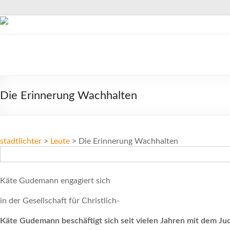
Zum
Inhalt
springen
stadtlichter
Das
Magazin
Die Erinnerung Wachhalten
für
Lüneburg,
Uelzen
und
stadtlichter
>
Leute
>
Die Erinnerung Wachhalten
Winsen
Käte Gudemann engagiert sich
in der Gesellschaft für Christlich-
Käte Gudemann beschäftigt sich seit vielen Jahren mit dem Jud