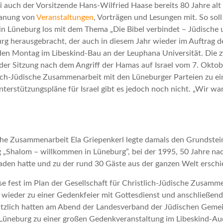
sei auch der Vorsitzende Hans-Wilfried Haase bereits 80 Jahre 
Planung von
Veranstaltungen
, Vorträgen und Lesungen mit. So so
in Lüneburg los mit dem Thema „Die Bibel verbindet – Jüdische 
rg herausgebracht, der auch in diesem Jahr wieder im Auftrag de
jeden Montag im Libeskind-Bau an der Leuphana Universität. Die 
 der Sitzung nach dem Angriff der Hamas auf Israel vom 7. Okto
ich-Jüdische Zusammenarbeit mit den Lüneburger Parteien zu ein
rstützungspläne für Israel gibt es jedoch noch nicht. „Wir ware
che Zusammenarbeit Ela Griepenkerl legte damals den Grundstein
ng „Shalom – willkommen in Lüneburg”, bei der 1995, 50 Jahre na
den hatte und zu der rund 30 Gäste aus der ganzen Welt erschi
e fest im Plan der Gesellschaft für Christlich-Jüdische Zusamme
r wieder zu einer Gedenkfeier mit Gottesdienst und anschlie
ätzlich hatten am Abend der Landesverband der Jüdischen Gemei
üneburg zu einer großen Gedenkveranstaltung im Libeskind-Audi