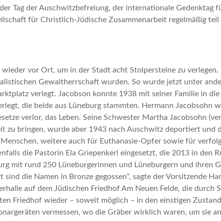
 der Tag der Auschwitzbefreiung, der internationale Gedenktag f
schaft für Christlich-Jüdische Zusammenarbeit regelmäßig teil a
ieder vor Ort, um in der Stadt acht Stolpersteine zu verlegen. 
listischen Gewaltherrschaft wurden. So wurde jetzt unter ande
tplatz verlegt. Jacobson konnte 1938 mit seiner Familie in die
verlegt, die beide aus Lüneburg stammten. Hermann Jacobsohn w
egesetze verlor, das Leben. Seine Schwester Martha Jacobsohn (v
rheit zu bringen, wurde aber 1943 nach Auschwitz deportiert un
e Menschen, weitere auch für Euthanasie-Opfer sowie für verfol
enfalls die Pastorin Ela Griepenkerl eingesetzt, die 2013 in de
rg mit rund 250 Lüneburgerinnen und Lüneburgern und ihren Gäs
t sind die Namen in Bronze gegossen“, sagte der Vorsitzende Han
rauerhalle auf dem Jüdischen Friedhof Am Neuen Felde, die durch
 Friedhof wieder – soweit möglich – in den einstigen Zustand
onargeräten vermessen, wo die Gräber wirklich waren, um sie an