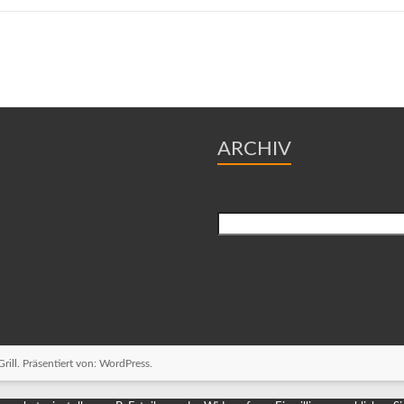
ARCHIV
Suchen
ill. Präsentiert von:
WordPress
.