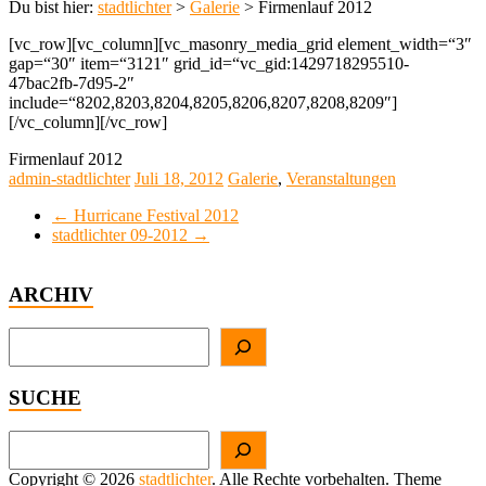
Du bist hier:
stadtlichter
>
Galerie
>
Firmenlauf 2012
[vc_row][vc_column][vc_masonry_media_grid element_width=“3″
gap=“30″ item=“3121″ grid_id=“vc_gid:1429718295510-
47bac2fb-7d95-2″
include=“8202,8203,8204,8205,8206,8207,8208,8209″]
[/vc_column][/vc_row]
Firmenlauf 2012
admin-stadtlichter
Juli 18, 2012
Galerie
,
Veranstaltungen
←
Hurricane Festival 2012
stadtlichter 09-2012
→
ARCHIV
Suchen
SUCHE
Suchen
Copyright © 2026
stadtlichter
. Alle Rechte vorbehalten. Theme