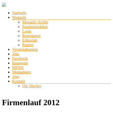
Zum
Inhalt
Menü
Startseite
springen
stadtlichter
Magazin
Magazin-Archiv
Das
Sonderprodukte
Magazin
Leute
für
Reportagen
Lüneburg,
Editorials
Uelzen
Partner
und
Veranstaltungen
Winsen
Jobs
Facebook
Instagram
MINIS
Mediadaten
Abo
Kontakt
Die Macher
Firmenlauf 2012