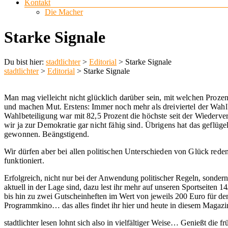
Kontakt
Die Macher
Starke Signale
Du bist hier:
stadtlichter
>
Editorial
>
Starke Signale
stadtlichter
>
Editorial
>
Starke Signale
Man mag vielleicht nicht glücklich darüber sein, mit welchen Proz
und machen Mut. Erstens: Immer noch mehr als dreiviertel der Wahl
Wahlbeteiligung war mit 82,5 Prozent die höchste seit der Wiederve
wir ja zur Demokratie gar nicht fähig sind. Übrigens hat das geflüg
gewonnen. Beängstigend.
Wir dürfen aber bei allen politischen Unterschieden von Glück reden
funktioniert.
Erfolgreich, nicht nur bei der Anwendung politischer Regeln, sond
aktuell in der Lage sind, dazu lest ihr mehr auf unseren Sportseiten 1
bis hin zu zwei Gutscheinheften im Wert von jeweils 200 Euro für de
Programmkino… das alles findet ihr hier und heute in diesem Magazi
stadtlichter lesen lohnt sich also in vielfältiger Weise… Genießt die