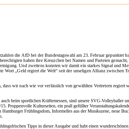
entzahlen die AfD bei der Bundestagswahl am 23. Februar gepunktet 
berechtigten haben ihre Kreuzchen bei Namen und Parteien gemacht, d
reinigung. Und zweitens konnten wir damit ein starkes Signal und Me
elte Wort „Geld regiert die Welt“ seit der unseligen Allianz zwischen
, dass wir nach wie vor verlässlich von gewählten Vertretern regiert
ern auch beim sportlichen Kräftemessen, sind unsere SVG-Volleyballe
4/15. Proppenvolle Kulturseiten, ein prall gefüllter Veranstaltungskalend
n Hamburger Frühlingsdom, Informelles aus der Musikszene, neue Buchti
n.
 frühlingsfrischen Tipps in dieser Ausgabe und habt einen wunderschönen