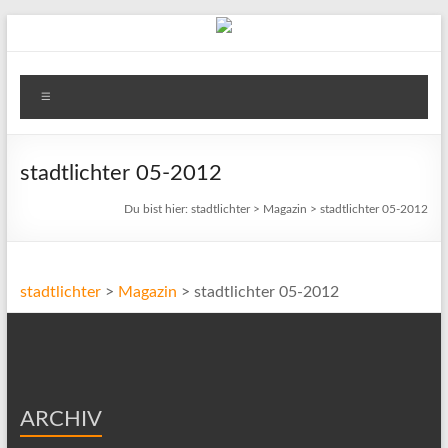
Zum
Inhalt
springen
stadtlichter
Menü
Das
Magazin
für
stadtlichter 05-2012
Lüneburg,
Du bist hier:
stadtlichter
>
Magazin
>
stadtlichter 05-2012
Uelzen
und
Winsen
stadtlichter
>
Magazin
>
stadtlichter 05-2012
ARCHIV