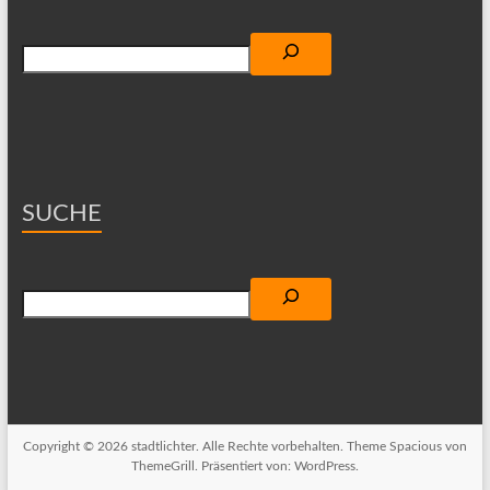
Suchen
SUCHE
Suchen
Copyright © 2026
stadtlichter
. Alle Rechte vorbehalten. Theme
Spacious
von
ThemeGrill. Präsentiert von:
WordPress
.