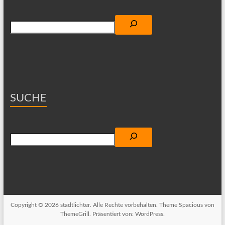
Suchen
SUCHE
Suchen
Copyright © 2026
stadtlichter
. Alle Rechte vorbehalten. Theme
Spacious
von
ThemeGrill. Präsentiert von:
WordPress
.