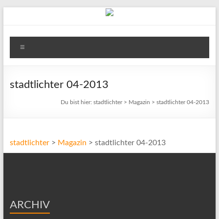
Zum
Inhalt
springen
stadtlichter
Menü
Das
Magazin
für
stadtlichter 04-2013
Lüneburg,
Du bist hier:
stadtlichter
>
Magazin
>
stadtlichter 04-2013
Uelzen
und
Winsen
stadtlichter
>
Magazin
>
stadtlichter 04-2013
ARCHIV