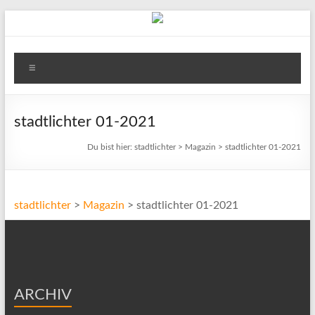
Zum
Inhalt
springen
stadtlichter
Menü
Das
Magazin
für
stadtlichter 01-2021
Lüneburg,
Du bist hier:
stadtlichter
>
Magazin
>
stadtlichter 01-2021
Uelzen
und
Winsen
stadtlichter
>
Magazin
>
stadtlichter 01-2021
ARCHIV