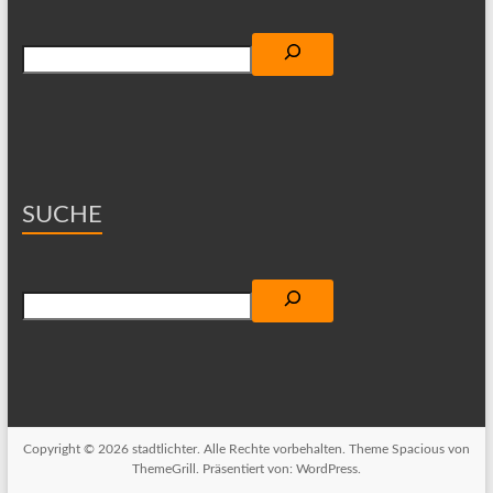
Suchen
SUCHE
Suchen
Copyright © 2026
stadtlichter
. Alle Rechte vorbehalten. Theme
Spacious
von
ThemeGrill. Präsentiert von:
WordPress
.