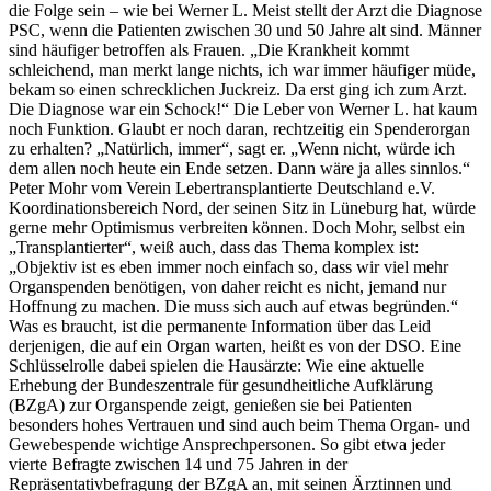
die Folge sein – wie bei Werner L. Meist stellt der Arzt die Diagnose
PSC, wenn die Patienten zwischen 30 und 50 Jahre alt sind. Männer
sind häufiger betroffen als Frauen. „Die Krankheit kommt
schleichend, man merkt lange nichts, ich war immer häufiger müde,
bekam so einen schrecklichen Juckreiz. Da erst ging ich zum Arzt.
Die Diagnose war ein Schock!“ Die Leber von Werner L. hat kaum
noch Funktion. Glaubt er noch daran, rechtzeitig ein Spenderorgan
zu erhalten? „Natürlich, immer“, sagt er. „Wenn nicht, würde ich
dem allen noch heute ein Ende setzen. Dann wäre ja alles sinnlos.“
Peter Mohr vom Verein Lebertransplantierte Deutschland e.V.
Koordinationsbereich Nord, der seinen Sitz in Lüneburg hat, würde
gerne mehr Optimismus verbreiten können. Doch Mohr, selbst ein
„Transplantierter“, weiß auch, dass das Thema komplex ist:
„Objektiv ist es eben immer noch einfach so, dass wir viel mehr
Organspenden benötigen, von daher reicht es nicht, jemand nur
Hoffnung zu machen. Die muss sich auch auf etwas begründen.“
Was es braucht, ist die permanente Information über das Leid
derjenigen, die auf ein Organ warten, heißt es von der DSO. Eine
Schlüsselrolle dabei spielen die Hausärzte: Wie eine aktuelle
Erhebung der Bundeszentrale für gesundheitliche Aufklärung
(BZgA) zur Organspende zeigt, genießen sie bei Patienten
besonders hohes Vertrauen und sind auch beim Thema Organ- und
Gewebespende wichtige Ansprechpersonen. So gibt etwa jeder
vierte Befragte zwischen 14 und 75 Jahren in der
Repräsentativbefragung der BZgA an, mit seinen Ärztinnen und