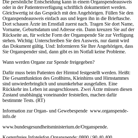
Die persönliche Entscheidung kann in einem Organspendeausweis
oder in der Patientenverfügung schriftlich dokumentiert werden.
Gleichwertig ist das Gespräch mit den Angehörigen. Füllen Sie den
Organspendeausweis einfach aus und legen ihn in die Brieftasche.
Dort schauen Ärzte im Ernstfall zuerst nach. Tragen Sie dort Name,
Vorname, Geburtsdatum und Adresse ein. Dann kreuzen Sie auf der
Rückseite an, für welche Form der Organspende Sie zur Verfügung
stehen. Wichtig: Unterschreiben Sie den Ausweis, nur damit wird
das Dokument gültig. Und: Informieren Sie Ihre Angehörigen, dass
Sie Organspender sind, dann gibt es im Notfall keine Probleme.
Wann werden Organe zur Spende freigegeben?
Dafür muss beim Patienten der Hirntod festgestellt werden. Heißt:
Die Gesamtfunktion des Großhirns, Kleinhirns und Hirnstammes
sind unwiederbringlich und unumkehrbar ausgefallen. Eine
Rückkehr ins Leben ist ausgeschlossen. Zwei Ärzte müssen diesen
Zustand unabhängig voneinander feststellen, machen dafür
bestimmte Tests. (RT)
Information zur Organ- und Gewebespende www.organspende-
info.de
www.bundesgesundheitsministerium.de/Organspende.
Kostenfreies Infotelefon Organspende: 0800 / 90 40 400.