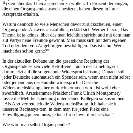
Ärzten über das Thema sprechen zu wollen. 15 Prozent derjenigen,
die einen Organspendeausweis besitzen, haben diesen in ihrer
Arztpraxis erhalten.
Warum dennoch so viele Menschen davor zurückscheuen, einen
Organspende-Ausweis auszufüllen, erklärt sich Werner L. so: „Das
Thema ist ja keines, über das man leichthin spricht und mit dem man
auf Partys neue Freunde gewinnt. Man muss sich mit dem eigenen
Tod oder dem von Angehörigen beschäftigen. Das ist tabu. Wer
macht das schon gerne?“
In der aktuellen Debatte um die gesetzliche Regelung der
Organspende setzen viele Betroffene – auch der Lüneburger L. –
darum jetzt auf die so genannte Widerspruchslösung. Danach soll
jeder Deutsche automatisch ein Spender sein, wenn man nicht selbst
oder jemand aus der Familie widerspricht. Dass die
Widerspruchslösung aber wirklich kommen wird, ist wohl eher
zweifelhaft. Ärztekammer-Präsident Frank Ulrich Montgomery
fasste die Mehrheitsmeinung unter seinen Kollegen so zusammen:
„Als Arzt vertrete ich die Widerspruchslösung. Ich halte sie in
unserem Rechtssys-tem, in dem man für jeden Pieks eine
Einwilligung geben muss, jedoch für schwer durchsetzbar.“
Wie wird man selbst Organspender?