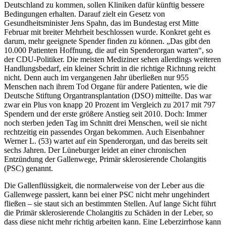
Deutschland zu kommen, sollen Kliniken dafür künftig bessere
Bedingungen erhalten. Darauf zielt ein Gesetz von
Gesundheitsminister Jens Spahn, das im Bundestag erst Mitte
Februar mit breiter Mehrheit beschlossen wurde. Konkret geht es
darum, mehr geeignete Spender finden zu können. „Das gibt den
10.000 Patienten Hoffnung, die auf ein Spenderorgan warten“, so
der CDU-Politiker. Die meisten Mediziner sehen allerdings weiteren
Handlungsbedarf, ein kleiner Schritt in die richtige Richtung reicht
nicht. Denn auch im vergangenen Jahr überließen nur 955
Menschen nach ihrem Tod Organe für andere Patienten, wie die
Deutsche Stiftung Organtransplantation (DSO) mitteilte. Das war
zwar ein Plus von knapp 20 Prozent im Vergleich zu 2017 mit 797
Spendern und der erste größere Anstieg seit 2010. Doch: Immer
noch sterben jeden Tag im Schnitt drei Menschen, weil sie nicht
rechtzeitig ein passendes Organ bekommen. Auch Eisenbahner
Werner L. (53) wartet auf ein Spenderorgan, und das bereits seit
sechs Jahren. Der Lüneburger leidet an einer chronischen
Entzündung der Gallenwege, Primär sklerosierende Cholangitis
(PSC) genannt.
Die Gallenflüssigkeit, die normalerweise von der Leber aus die
Gallenwege passiert, kann bei einer PSC nicht mehr ungehindert
fließen – sie staut sich an bestimmten Stellen. Auf lange Sicht führt
die Primär sklerosierende Cholangitis zu Schäden in der Leber, so
dass diese nicht mehr richtig arbeiten kann. Eine Leberzirrhose kann