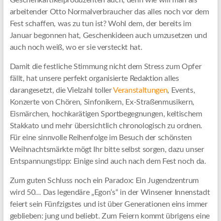
Geschenkartikelproduzenten auch, denn wie will man als
arbeitender Otto Normalverbraucher das alles noch vor dem
Fest schaffen, was zu tun ist? Wohl dem, der bereits im
Januar begonnen hat, Geschenkideen auch umzusetzen und
auch noch weiß, wo er sie versteckt hat.
Damit die festliche Stimmung nicht dem Stress zum Opfer
fällt, hat unsere perfekt organisierte Redaktion alles
darangesetzt, die Vielzahl toller
Veranstaltungen
, Events,
Konzerte von Chören, Sinfonikern, Ex-Straßenmusikern,
Eismärchen, hochkarätigen Sportbegegnungen, keltischem
Stakkato und mehr übersichtlich chronologisch zu ordnen.
Für eine sinnvolle Reihenfolge im Besuch der schönsten
Weihnachtsmärkte mögt Ihr bitte selbst sorgen, dazu unser
Entspannungstipp: Einige sind auch nach dem Fest noch da.
Zum guten Schluss noch ein Paradox: Ein Jugendzentrum
wird 50… Das legendäre „Egon‘s“ in der Winsener Innenstadt
feiert sein Fünfzigstes und ist über Generationen eins immer
geblieben: jung und beliebt. Zum Feiern kommt übrigens eine