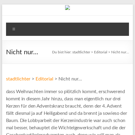
Zum
Inhalt
springen
stadtlichter
Menü
Das
Magazin
für
Nicht nur…
Du bist hier:
stadtlichter
>
Editorial
>
Nicht nur…
Lüneburg,
Uelzen
und
stadtlichter
>
Editorial
>
Nicht nur…
Winsen
dass Weihnachten immer so plötzlich kommt, erschwerend
kommt in diesem Jahr hinzu, dass man eigentlich nur drei
Kerzen für den Adventskranz braucht, denn der 4. Advent
fällt diesmal ja auf Heiligabend und da brennt ja sowieso der
Baum. Die Lobbyarbeit der Kerzenindustrie war auch schon
mal besser, behauptet die Wichtelgewerkschaft und die der