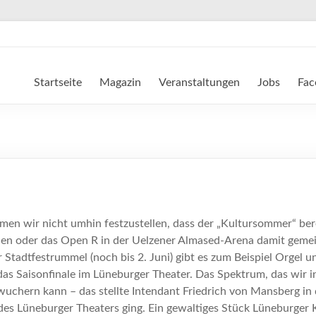
Startseite
Magazin
Veranstaltungen
Jobs
Fac
n wir nicht umhin festzustellen, dass der „Kultursommer“ bere
n oder das Open R in der Uelzener Almased-Arena damit gemeint,
tadtfestrummel (noch bis 2. Juni) gibt es zum Beispiel Orgel u
as Saisonfinale im Lüneburger Theater. Das Spektrum, das wir i
 wuchern kann – das stellte Intendant Friedrich von Mansberg i
t des Lüneburger Theaters ging. Ein gewaltiges Stück Lüneburger