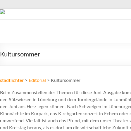
Zum
Inhalt
springen
stadtlichter
Das
Magazin
Kultursommer
für
Lüneburg,
Uelzen
und
stadtlichter
>
Editorial
>
Kultursommer
Winsen
Beim Zusammenstellen der Themen für diese Juni-Ausgabe komme
den Sülzwiesen in Lüneburg und dem Turniergelände in Luhmühle
den Juni ans Herz legen können. Nach Schwelgen im Lüneburger S
Kinonächte im Kurpark, das Kirchgartenkonzert in Echem oder d
umwerfend. Vielfalt ist auch das Pfund, mit dem unser Theater
und Kreistag heraus, als es dort um die wirtschaftliche Zukunf