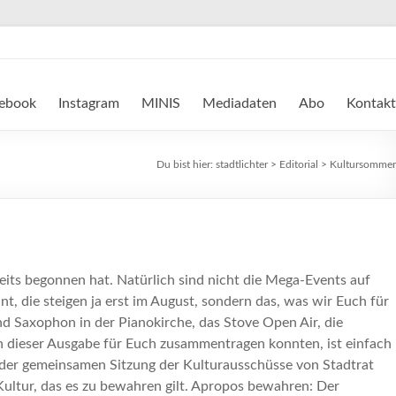
ebook
Instagram
MINIS
Mediadaten
Abo
Kontakt
Du bist hier:
stadtlichter
>
Editorial
>
Kultursommer
its begonnen hat. Natürlich sind nicht die Mega-Events auf
 die steigen ja erst im August, sondern das, was wir Euch für
nd Saxophon in der Pianokirche, das Stove Open Air, die
n dieser Ausgabe für Euch zusammentragen konnten, ist einfach
n der gemeinsamen Sitzung der Kulturausschüsse von Stadtrat
 Kultur, das es zu bewahren gilt. Apropos bewahren: Der