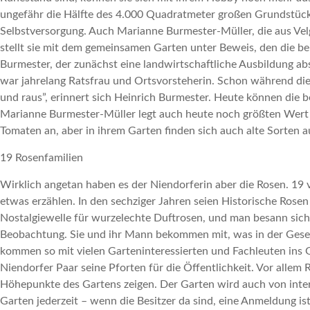
ungefähr die Hälfte des 4.000 Quadratmeter großen Grundstück
Selbstversorgung. Auch Marianne Burmester-Müller, die aus Vel
stellt sie mit dem gemeinsamen Garten unter Beweis, den die be
Burmester, der zunächst eine landwirtschaftliche Ausbildung abso
war jahrelang Ratsfrau und Ortsvorsteherin. Schon während die
und raus”, erinnert sich Heinrich Burmester. Heute können die
Marianne Burmester-Müller legt auch heute noch größten Wert a
Tomaten an, aber in ihrem Garten finden sich auch alte Sorten 
19 Rosenfamilien
Wirklich angetan haben es der Niendorferin aber die Rosen. 19 
etwas erzählen. In den sechziger Jahren seien Historische Rosen 
Nostalgiewelle für wurzelechte Duftrosen, und man besann sich 
Beobachtung. Sie und ihr Mann bekommen mit, was in der Gesell
kommen so mit vielen Garteninteressierten und Fachleuten ins G
Niendorfer Paar seine Pforten für die Öffentlichkeit. Vor alle
Höhepunkte des Gartens zeigen. Der Garten wird auch von inter
Garten jederzeit – wenn die Besitzer da sind, eine Anmeldung 