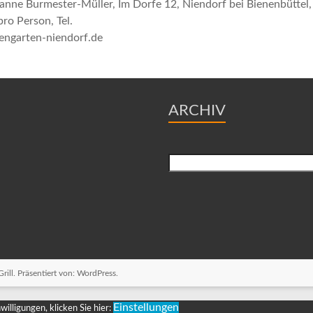
ne Burmester-Müller, Im Dorfe 12, Niendorf bei Bienenbüttel, 
ro Person, Tel.
engarten-niendorf.de
ARCHIV
Suchen
ill. Präsentiert von:
WordPress
.
Einstellungen
illigungen, klicken Sie hier: