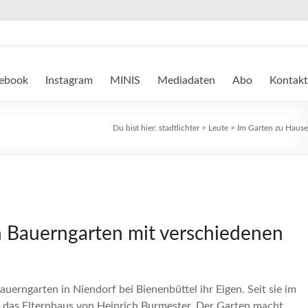
ebook
Instagram
MINIS
Mediadaten
Abo
Kontakt
Du bist hier:
stadtlichter
>
Leute
>
Im Garten zu Hause
 Bauerngarten mit verschiedenen
erngarten in Niendorf bei Bienenbüttel ihr Eigen. Seit sie im
t das Elternhaus von Heinrich Burmester. Der Garten macht