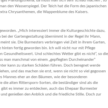
eriges Planungsthema, da muss man sich sehr schlau machen”, so
 man den Wasserspiegel. Der Teich hat die Form des japanischen
e extra Chrysanthemen, die Wappenblume des Kaisers.
eworden. „Mich interessiert immer die Kulturgeschichte dazu,
n bei der Gartengestaltung übernimmt in der Regel ihr Mann,
meint sie. Die Burmesters verbringen viel Zeit in ihrem Garten,
hinten fertig geworden bin. Ich will nicht nur mit Pflege
nen Gesundheitswert. Und schlechtes Wetter gibt es nicht”, so die
 dass man manchmal von einem „gepflegten Durcheinander”
Winter kann zu starken Schäden führen. Doch beregnet werde
ehen, und das machen sie erst, wenn sie nicht so viel gegossen
hres Mannes eher an den Bäumen, wie der besonderen
ie alten Rittersporn-Sorten, die beständiger sind als die
 gibt es immer zu entdecken, auch das Ehepaar Burmester
und genießen den Anblick und die friedliche Stille. Doch zur