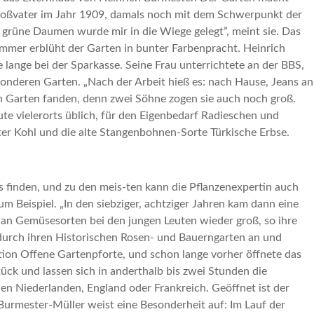
roßvater im Jahr 1909, damals noch mit dem Schwerpunkt der
grüne Daumen wurde mir in die Wiege gelegt”, meint sie. Das
ommer erblüht der Garten in bunter Farbenpracht. Heinrich
 lange bei der Sparkasse. Seine Frau unterrichtete an der BBS,
nderen Garten. „Nach der Arbeit hieß es: nach Hause, Jeans an
en Garten fanden, denn zwei Söhne zogen sie auch noch groß.
e vielerorts üblich, für den Eigenbedarf Radieschen und
ter Kohl und die alte Stangenbohnen-Sorte Türkische Erbse.
s finden, und zu den meis-ten kann die Pflanzenexpertin auch
um Beispiel. „In den siebziger, achtziger Jahren kam dann eine
e an Gemüsesorten bei den jungen Leuten wieder groß, so ihre
 durch ihren Historischen Rosen- und Bauerngarten an und
tion Offene Gartenpforte, und schon lange vorher öffnete das
ück und lassen sich in anderthalb bis zwei Stunden die
en Niederlanden, England oder Frankreich. Geöffnet ist der
Burmester-Müller weist eine Besonderheit auf: Im Lauf der