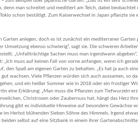
 – zum Beispiel über japanische Gärten. „Das ist ein sehr schwi
en, denn man schreitet und meditiert am Teich, dabei beobachtet
 Tokio schon bestätigt. Zum Kaiserwechsel in Japan pflanzte si
arten anlegen, doch es ist zunächst ein mediterraner Garten g
er Umsetzung ebenso schwierig”, sagt sie. Die schweren Arbeite
estellt. „Unfallträchtige Sachen muss man irgendwann abgeben”, 
t: „Ich muss auf keinen Fall von vorne anfangen, wenn ich gerade 
rauf, den Spaß am eigenen Garten zu behalten. „Es hat ja auch ei
uns gut wachsen. Viele Pflanzen würden sich auch aussamen, so
ngehen, und ein heißer Sommer wie in 2018 oder ein frostiger 
tin eine Erklärung: „Man muss die Pflanzen zum Tiefwurzeln erzi
penveilchen, Christrosen oder Zaubernuss hat, hängt das Herz i
ung gibt es individuelle Hinweise auf besondere Gewächse wie d
ie im Herbst blühenden Sieben Söhne des Himmels. Irgend etwas
eiden selbst auf eine Sitzbank in einem ihrer Gartenabschnitte 