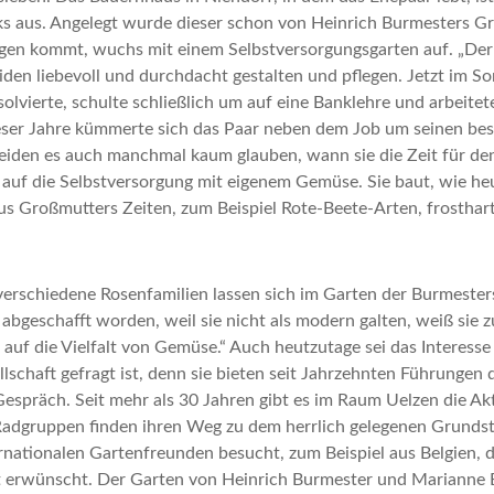
s aus. Angelegt wurde dieser schon von Heinrich Burmesters G
gen kommt, wuchs mit einem Selbstversorgungsgarten auf. „Der 
iden liebevoll und durchdacht gestalten und pflegen. Jetzt im S
lvierte, schulte schließlich um auf eine Banklehre und arbeitete
ser Jahre kümmerte sich das Paar neben dem Job um seinen beso
 beiden es auch manchmal kaum glauben, wann sie die Zeit für d
uf die Selbstversorgung mit eigenem Gemüse. Sie baut, wie heut
aus Großmutters Zeiten, zum Beispiel Rote-Beete-Arten, frosthar
verschiedene Rosenfamilien lassen sich im Garten der Burmester
abgeschafft worden, weil sie nicht als modern galten, weiß sie z
auf die Vielfalt von Gemüse.“ Auch heutzutage sei das Interess
schaft gefragt ist, denn sie bieten seit Jahrzehnten Führungen
espräch. Seit mehr als 30 Jahren gibt es im Raum Uelzen die Ak
m Radgruppen finden ihren Weg zu dem herrlich gelegenen Grundst
nationalen Gartenfreunden besucht, zum Beispiel aus Belgien, d
ist erwünscht. Der Garten von Heinrich Burmester und Marianne 