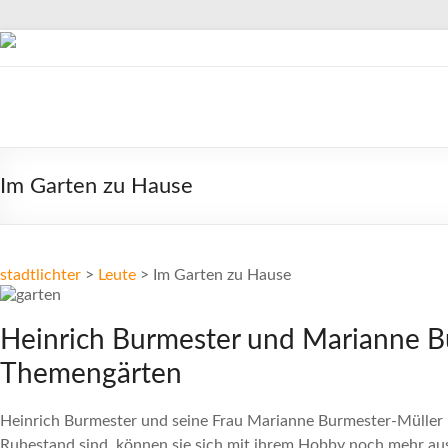
Zum
Inhalt
springen
stadtlichter
Das
Magazin
Im Garten zu Hause
für
Lüneburg,
Uelzen
und
stadtlichter
>
Leute
>
Im Garten zu Hause
Winsen
Heinrich Burmester und Marianne B
Themengärten
Heinrich Burmester und seine Frau Marianne Burmester-Müller ne
Ruhestand sind, können sie sich mit ihrem Hobby noch mehr aus