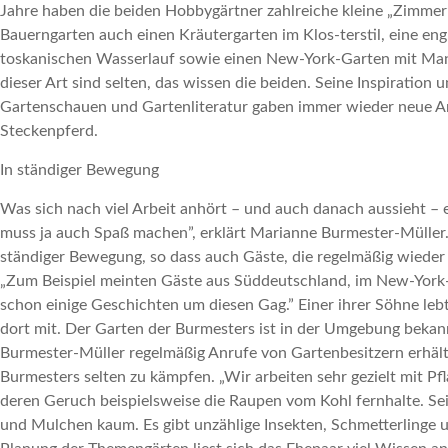
Jahre haben die beiden Hobbygärtner zahlreiche kleine „Zimmer
Bauerngarten auch einen Kräutergarten im Klos-terstil, eine eng
toskanischen Wasserlauf sowie einen New-York-Garten mit Manh
dieser Art sind selten, das wissen die beiden. Seine Inspiratio
Gartenschauen und Gartenliteratur gaben immer wieder neue Ans
Steckenpferd.
In ständiger Bewegung
Was sich nach viel Arbeit anhört – und auch danach aussieht – 
muss ja auch Spaß machen”, erklärt Marianne Burmester-Müller. „
ständiger Bewegung, so dass auch Gäste, die regelmäßig wied
„Zum Beispiel meinten Gäste aus Süddeutschland, im New-York-G
schon einige Geschichten um diesen Gag.” Einer ihrer Söhne leb
dort mit. Der Garten der Burmesters ist in der Umgebung bekan
Burmester-Müller regelmäßig Anrufe von Gartenbesitzern erhält
Burmesters selten zu kämpfen. „Wir arbeiten sehr gezielt mit P
deren Geruch beispielsweise die Raupen vom Kohl fernhalte. Se
und Mulchen kaum. Es gibt unzählige Insekten, Schmetterlinge 