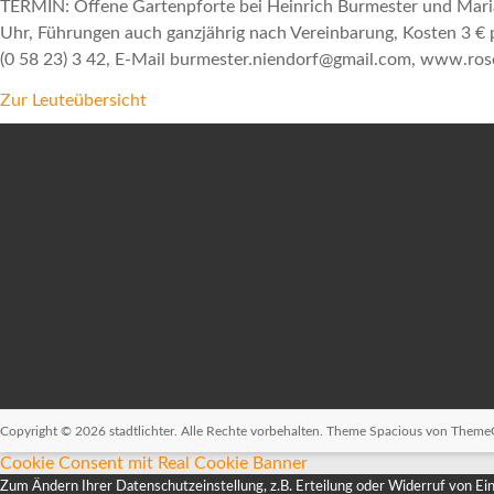
TERMIN: Offene Gartenpforte bei Heinrich Burmester und Marian
Uhr, Führungen auch ganzjährig nach Vereinbarung, Kosten 3 € p
(0 58 23) 3 42, E-Mail burmester.niendorf@gmail.com, www.ros
Zur Leuteübersicht
Copyright © 2026
stadtlichter
. Alle Rechte vorbehalten. Theme
Spacious
von ThemeGr
Cookie Consent mit Real Cookie Banner
Zum Ändern Ihrer Datenschutzeinstellung, z.B. Erteilung oder Widerruf von Einw