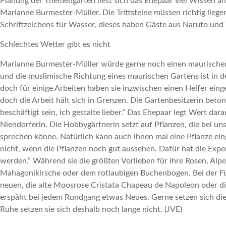
Planung der Themengärten liest sich das Ehepaar viel Wissen an
Marianne Burmester-Müller. Die Trittsteine müssen richtig lieg
Schriftzeichens für Wasser, dieses haben Gäste aus Naruto und
Schlechtes Wetter gibt es nicht
Marianne Burmester-Müller würde gerne noch einen maurischen G
und die muslimische Richtung eines maurischen Gartens ist in d
doch für einige Arbeiten haben sie inzwischen einen Helfer eing
doch die Arbeit hält sich in Grenzen. Die Gartenbesitzerin beton
beschäftigt sein, ich gestalte lieber.” Das Ehepaar legt Wert da
Niendorferin. Die Hobbygärtnerin setzt auf Pflanzen, die bei 
sprechen könne. Natürlich kann auch ihnen mal eine Pflanze ei
nicht, wenn die Pflanzen noch gut aussehen. Dafür hat die Exper
werden.” Während sie die größten Vorlieben für ihre Rosen, Al
Mahagonikirsche oder dem rotlaubigen Buchenbogen. Bei der Führ
neuen, die alte Moosrose Cristata Chapeau de Napoleon oder d
erspäht bei jedem Rundgang etwas Neues. Gerne setzen sich die b
Ruhe setzen sie sich deshalb noch lange nicht. (JVE)