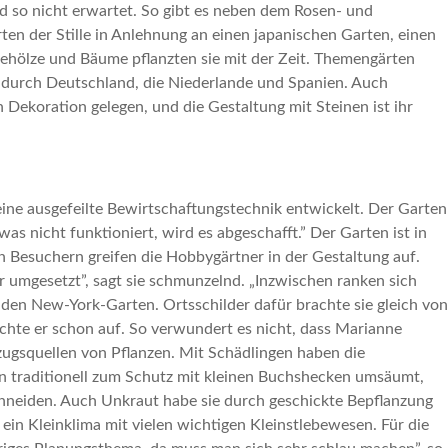
d so nicht erwartet. So gibt es neben dem Rosen- und
ten der Stille in Anlehnung an einen japanischen Garten, einen
ehölze und Bäume pflanzten sie mit der Zeit. Themengärten
en durch Deutschland, die Niederlande und Spanien. Auch
ekoration gelegen, und die Gestaltung mit Steinen ist ihr
ine ausgefeilte Bewirtschaftungstechnik entwickelt. Der Garten
s nicht funktioniert, wird es abgeschafft.” Der Garten ist in
esuchern greifen die Hobbygärtner in der Gestaltung auf.
 umgesetzt”, sagt sie schmunzelnd. „Inzwischen ranken sich
den New-York-Garten. Ortsschilder dafür brachte sie gleich von
chte er schon auf. So verwundert es nicht, dass Marianne
zugsquellen von Pflanzen. Mit Schädlingen haben die
en traditionell zum Schutz mit kleinen Buchshecken umsäumt,
chneiden. Auch Unkraut habe sie durch geschickte Bepflanzung
n Kleinklima mit vielen wichtigen Kleinstlebewesen. Für die