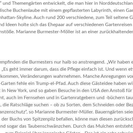
” und Themengärten entwickelt, die man hier in Norddeutschlan
lische Buchenlaube mit einem gepflasterten Labyrinth, einen Gar
attan-Skyline. Auch rund 200 verschiedene, zum Teil seltene G
n und Ideen holte sich das Ehepaar auf verschiedenen Gartenreis
töße. Marianne Burmester-Möller ist an einer zurückhaltenden D
empfinden die Burmesters nur halb so anstrengend. „Wir haben e
Es geht immer darum, dass die Pflege einfach ist. Und wenn etwa
er kommen, Veränderungen wahrnehmen. Manche Anregungen von B
arten fehle ein Trump-el-Pfad. Auch diese Gästeidee haben wir
t in New York, und so gaben Besuche in den USA den Anstoß für 
nt, auch im Fernsehen und in Gartenratgebern und -büchern tau
, die Ratschläge suchen – ob zu Sorten, dem Schneiden oder Be
flanzenschutz”, so Marianne Burmester-Müller. Bauerngärten sei
i der Buchs von Spitzenpilz befallen, könne man diesen zurücks
und sogar das Taubenschwänzchen. Durch das Mulchen entsteht ei