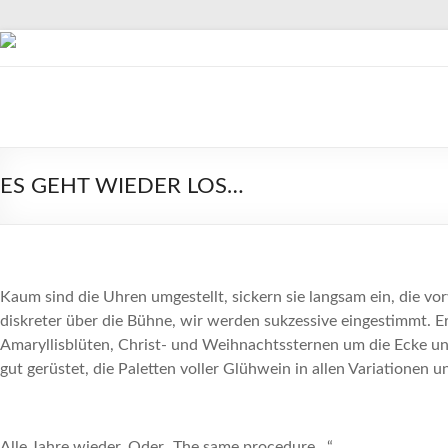
Zum
Inhalt
springen
stadtlichter
Das
Magazin
ES GEHT WIEDER LOS…
für
Lüneburg,
Uelzen
und
Winsen
Kaum sind die Uhren umgestellt, sickern sie langsam ein, die vo
diskreter über die Bühne, wir werden sukzessive eingestimmt. 
Amaryllisblüten, Christ- und Weihnachtssternen um die Ecke und
gut gerüstet, die Paletten voller Glühwein in allen Variationen
Alle Jahre wieder. Oder „The same procedure…“