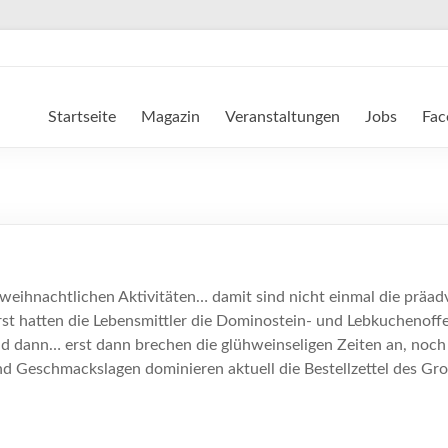
Startseite
Magazin
Veranstaltungen
Jobs
Fac
rweihnachtlichen Aktivitäten… damit sind nicht einmal die präad
Erst hatten die Lebensmittler die Dominostein- und Lebkuchenof
 dann… erst dann brechen die glühweinseligen Zeiten an, noch l
 und Geschmackslagen dominieren aktuell die Bestellzettel des G