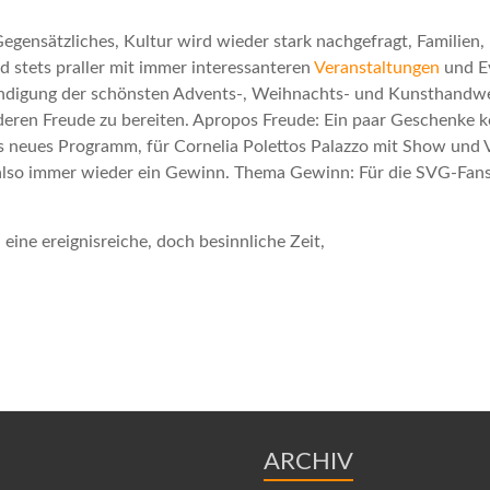
 Gegensätzliches, Kultur wird wieder stark nachgefragt, Familien
 stets praller mit immer interessanteren
Veranstaltungen
und E
kündigung der schönsten Advents-, Weihnachts- und Kunsthandwe
ren Freude zu bereiten. Apropos Freude: Ein paar Geschenke kö
rs neues Programm, für Cornelia Polettos Palazzo mit Show un
also immer wieder ein Gewinn. Thema Gewinn: Für die SVG-Fans h
eine ereignisreiche, doch besinnliche Zeit,
ARCHIV