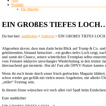
Abo
Kontakt
Die Macher
EIN GROßES TIEFES LOCH
Du bist hier:
stadtlichter
>
Editorial
>
EIN GROßES TIEFES LOC
Abgesehen davon, dass man darin beim Blick auf Trump & Co. und de
gebührendem Abstand betrachtet – ein großes tiefes Loch zeigt, na
und somit die Chance, seinen winterlichen Eventplan selbst entzer
vom Feinsten inklusive unverlangter Wiederholung in den letzten Jan
überraschend gut meisterte. Hut ab! Fast alle ÖPNV-Nutzer kamen z
Wenn ihr euch heute durch unser frisch gedrucktes Magazin blättert, 
schon wieder gut gefüllt mit vielen neuen Angeboten, mit allerlei 
„stiller“ Feiertag sein.
In diesem Sinne wünschen wir euch allen viel Spaß beim Entdecke
Eure stadtlichter