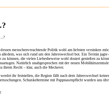
…?
H…?
ssen menschenverachtende Politik wohl am liebsten versinken möchte,
ch alledem, was sich rund um den Jahreswechsel bot. Ein Termin jagte
ren zu können, die vielen Liebesbeweise wohl dosiert genießen zu kö
uartagen. Natürlich unabgesprochen mit der neuen Mobilitätszentrale d
u ihrem Recht – klar, auch die Meckerer.
werdet ihr feststellen, die Region fällt nach dem Jahreswechsel keine
Überraschungen. Schunkeltermine mit Pappnasenpflicht wurden uns übr
n!