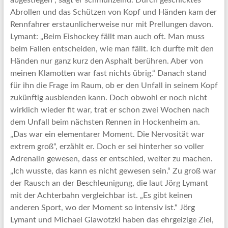
abgestiegen“, sagt er schmunzelnd. Durch geschicktes
Abrollen und das Schützen von Kopf und Händen kam der
Rennfahrer erstaunlicherweise nur mit Prellungen davon.
Lymant: „Beim Eishockey fällt man auch oft. Man muss
beim Fallen entscheiden, wie man fällt. Ich durfte mit den
Händen nur ganz kurz den Asphalt berühren. Aber von
meinen Klamotten war fast nichts übrig.“ Danach stand
für ihn die Frage im Raum, ob er den Unfall in seinem Kopf
zukünftig ausblenden kann. Doch obwohl er noch nicht
wirklich wieder fit war, trat er schon zwei Wochen nach
dem Unfall beim nächsten Rennen in Hockenheim an.
„Das war ein elementarer Moment. Die Nervosität war
extrem groß“, erzählt er. Doch er sei hinterher so voller
Adrenalin gewesen, dass er entschied, weiter zu machen.
„Ich wusste, das kann es nicht gewesen sein.“ Zu groß war
der Rausch an der Beschleunigung, die laut Jörg Lymant
mit der Achterbahn vergleichbar ist. „Es gibt keinen
anderen Sport, wo der Moment so intensiv ist.“ Jörg
Lymant und Michael Glawotzki haben das ehrgeizige Ziel,