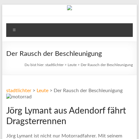
Zum
Inhalt
springen
stadtlichter
Menü
Das
Magazin
für
Der Rausch der Beschleunigung
Lüneburg,
Du bist hier:
stadtlichter
>
Leute
>
Der Rausch der Beschleunigung
Uelzen
und
Winsen
stadtlichter
>
Leute
>
Der Rausch der Beschleunigung
Jörg Lymant aus Adendorf fährt
Dragsterrennen
Jörg Lymant ist nicht nur Motorradfahrer. Mit seinem