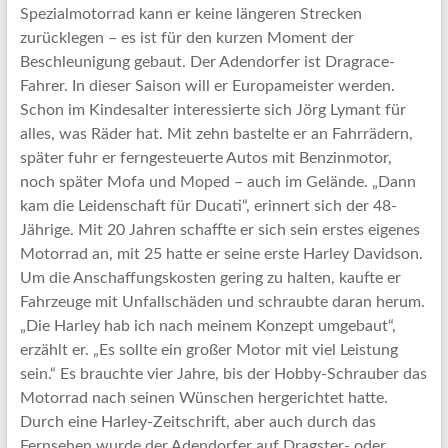
Spezialmotorrad kann er keine längeren Strecken
zurücklegen – es ist für den kurzen Moment der
Beschleunigung gebaut. Der Adendorfer ist Dragrace-
Fahrer. In dieser Saison will er Europameister werden.
Schon im Kindesalter interessierte sich Jörg Lymant für
alles, was Räder hat. Mit zehn bastelte er an Fahrrädern,
später fuhr er ferngesteuerte Autos mit Benzinmotor,
noch später Mofa und Moped – auch im Gelände. „Dann
kam die Leidenschaft für Ducati“, erinnert sich der 48-
Jährige. Mit 20 Jahren schaffte er sich sein erstes eigenes
Motorrad an, mit 25 hatte er seine erste Harley Davidson.
Um die Anschaffungskosten gering zu halten, kaufte er
Fahrzeuge mit Unfallschäden und schraubte daran herum.
„Die Harley hab ich nach meinem Konzept umgebaut“,
erzählt er. „Es sollte ein großer Motor mit viel Leistung
sein.“ Es brauchte vier Jahre, bis der Hobby-Schrauber das
Motorrad nach seinen Wünschen hergerichtet hatte.
Durch eine Harley-Zeitschrift, aber auch durch das
Fernsehen wurde der Adendorfer auf Dragster- oder