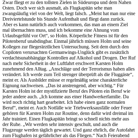
Zwar fliegt er zu den tollsten Zielen in Südeuropa und dem Nahen
Osten. Doch wer sich ausmalt, als Flugkapitän sehe man
zwangsläufig viel von der Welt, liegt falsch. „Meist hat man nur eine
Dreiviertelstunde bis Stunde Aufenthalt und fliegt dann zurück.
Aber es kann natürlich auch vorkommen, das man an einem Ziel
mal übernachten muss, und ich bekomme eine Ahnung vom
Urlaubsgefühl vor Ort“, so Holm. Körperliche Fitness ist für den
Pilotenberuf unabdingbar. Einmal jährlich müssen Holm und seine
Kollegen zur fliegerärztlichen Untersuchung. Seit dem durch den
Copiloten verursachten Germanwings-Unglück gibt es zusätzlich
verdachtsunabhängige Kontrollen auf Alkohol und Drogen. Der Ruf
nach mehr Sicherheit in der Luftfahrt erschwert Karsten Holm
zunehmend den Alltag. „Anschläge und der Terrorismus haben alles
verändert. Ich werde zum Teil strenger überprüft als die Fluggäste“,
meint er. Als Ausbilder müsse er regelmäßig seine charakterliche
Eignung nachweisen. „Das ist anstrengend, aber wichtig.“ Für
Karsten Holm ist der mystifizierte Beruf des Piloten ein Beruf wie
jeder andere auch. „Ich komme aus einer Handwerkerfamilie. Da
wird noch richtig hart gearbeitet. Ich habe einen ganz normalen
Beruf“, meint er. Auch Notfälle wie Triebwerksausfälle oder Feuer
gehören für Karsten Holm zur Routine, denn dafür wird dreimal im
Jahr trainiert. Einen Flugkapitän bringt so schnell nichts mehr aus
der Ruhe. „Wir werden sehr intensiv geschult, und auch die
Flugzeuge werden täglich gewartet. Und ganz ehrlich, die Autofahrt
zum Flughafen ist gefährlicher als das Fliegen.“ Nach Feierabend