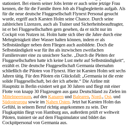
stationiert. Bei einem seiner Jobs lernte er auch seine jetzige Frau
kennen, die für die Familie ihren Job als Flugbegleiterin aufgab. Als
für die neue deutsche Fluggesellschaft Flynext Personal gesucht
wurde, ergriff auch Karsten Holm seine Chance. Durch seine
zahlreichen Lizenzen, auch als Trainer und Sicherheitsbeauftragter,
ist er bei Fluggesellschaften gern gesehen, da er nicht nur im
Cockpit von Nutzen ist. Holm hatte sich über die Jahre durch eine
Mehrgleisigkeit über Wasser halten können, indem er als
Selbstständiger neben dem Fliegen auch ausbildete. Doch die
Selbstständigkeit war für ihn als inzwischen zweifachen
Familienvater eine zu unsichere Sache. „Durch die Pleiten der
Fluggesellschaften hatte ich keine Lust mehr auf Selbstständigkeit“,
erzählt er. Die deutsche Fluggesellschaft Germania übernahm
schließlich die Piloten von Flynext. Hier ist Karsten Holm seit sechs
Jahren tätig. Für den Piloten ein Glücksfall: „Germania ist die erste
solide Fluggesellschaft, bei der ich arbeite.“ Die Airline mit
Hauptsitz in Berlin existiert seit gut 30 Jahren und fliegt mit einer
Flotte von knapp 30 Flugzeugen aus ganz Deutschland zu Zielen im
Mittelmeerraum
, auf den
Kanaren
und
Balearen
,
Nord-
,
Ost-
und
Südosteuropa
sowie im
Nahen Osten
. Jetzt hat Karsten Holm das
Gefühl, in seinem Beruf richtig angekommen zu sein. Der
Flugkapitän fliegt von Hamburg aus, außerdem prüft er weltweit
Piloten, trainiert sie auf dem Flugsimulator und bildet das
Cockpitpersonal von Germania aus.