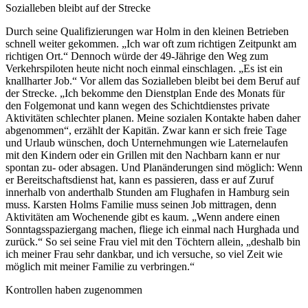
Sozialleben bleibt auf der Strecke
Durch seine Qualifizierungen war Holm in den kleinen Betrieben
schnell weiter gekommen. „Ich war oft zum richtigen Zeitpunkt am
richtigen Ort.“ Dennoch würde der 49-Jährige den Weg zum
Verkehrspiloten heute nicht noch einmal einschlagen. „Es ist ein
knallharter Job.“ Vor allem das Sozialleben bleibt bei dem Beruf auf
der Strecke. „Ich bekomme den Dienstplan Ende des Monats für
den Folgemonat und kann wegen des Schichtdienstes private
Aktivitäten schlechter planen. Meine sozialen Kontakte haben daher
abgenommen“, erzählt der Kapitän. Zwar kann er sich freie Tage
und Urlaub wünschen, doch Unternehmungen wie Laternelaufen
mit den Kindern oder ein Grillen mit den Nachbarn kann er nur
spontan zu- oder absagen. Und Planänderungen sind möglich: Wenn
er Bereitschaftsdienst hat, kann es passieren, dass er auf Zuruf
innerhalb von anderthalb Stunden am Flughafen in Hamburg sein
muss. Karsten Holms Familie muss seinen Job mittragen, denn
Aktivitäten am Wochenende gibt es kaum. „Wenn andere einen
Sonntagsspaziergang machen, fliege ich einmal nach Hurghada und
zurück.“ So sei seine Frau viel mit den Töchtern allein, „deshalb bin
ich meiner Frau sehr dankbar, und ich versuche, so viel Zeit wie
möglich mit meiner Familie zu verbringen.“
Kontrollen haben zugenommen