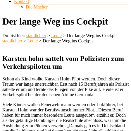
Kontakt
Die Macher
Der lange Weg ins Cockpit
Du bist hier:
stadtlichter
>
Leute
>
Der lange Weg ins Cockpit
stadtlichter
>
Leute
>
Der lange Weg ins Cockpit
Karsten holm sattelt vom Polizisten zum
Verkehrspiloten um
Schon als Kind wollte Karsten Holm Pilot werden. Doch dieser
Traum war lange unerreichbar. Erst nach 15 Berufsjahren als Polizist
sattelte er um und lernte das Fliegen von der Pike auf. Heute ist er
Verkehrspilot bei der deutschen Airline Germania.
Viele Kinder wollen Feuerwehrmann werden oder Lokführer, bei
Karsten Holm war der Berufswunsch immer Pilot. „Diesen Beruf
haben für mich immer besondere Leute ausgeübt“, erzählt er. Doch
als der gebürtige Hamburger die Realschule abschloss, war ihm die
Ausbildung zum Piloten verwehrt. „Damals gab es in Deutschland
nur die Lufthansa, und bei denen braucht man Abitur“, erklärt der