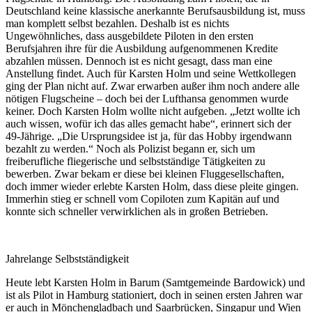
Deutschland keine klassische anerkannte Berufsausbildung ist, muss
man komplett selbst bezahlen. Deshalb ist es nichts
Ungewöhnliches, dass ausgebildete Piloten in den ersten
Berufsjahren ihre für die Ausbildung aufgenommenen Kredite
abzahlen müssen. Dennoch ist es nicht gesagt, dass man eine
Anstellung findet. Auch für Karsten Holm und seine Wettkollegen
ging der Plan nicht auf. Zwar erwarben außer ihm noch andere alle
nötigen Flugscheine – doch bei der Lufthansa genommen wurde
keiner. Doch Karsten Holm wollte nicht aufgeben. „Jetzt wollte ich
auch wissen, wofür ich das alles gemacht habe“, erinnert sich der
49-Jährige. „Die Ursprungsidee ist ja, für das Hobby irgendwann
bezahlt zu werden.“ Noch als Polizist begann er, sich um
freiberufliche fliegerische und selbstständige Tätigkeiten zu
bewerben. Zwar bekam er diese bei kleinen Fluggesellschaften,
doch immer wieder erlebte Karsten Holm, dass diese pleite gingen.
Immerhin stieg er schnell vom Copiloten zum Kapitän auf und
konnte sich schneller verwirklichen als in großen Betrieben.
Jahrelange Selbstständigkeit
Heute lebt Karsten Holm in Barum (Samtgemeinde Bardowick) und
ist als Pilot in Hamburg stationiert, doch in seinen ersten Jahren war
er auch in Mönchengladbach und Saarbrücken, Singapur und Wien