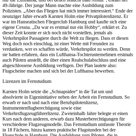
49-Jährige. Der junge Mann machte eine Ausbildung zum
Polizisten. „Aber das Fliegen hat mich immer interessiert.“ Ende der
neunziger Jahre erwarb Karsten Holm eine Privatpilotenlizenz. Er
war im Hanseatischen Fliegerclub Hamburg und kaufte sich eine
eigene Cessna. „Da war es erstmal nur ein Hobby“, erklärt er. Zu
dieser Zeit konnte er sich noch nicht vorstellen, jemals als
Verkehrspilot Passagiere durch die Welt zu fliegen. Dass er diesen
Weg doch noch einschlug, ist einer Wette mit Freunden zu
verdanken, wer es schaffen würde, Verkehrspilot zu werden. Denn
sie hatten erfahren, dass ein Lufthansa-Tochterunternehmen erstmals
auch Piloten anstellt, die über einen Realschulabschluss und eine
abgeschlossene Ausbildung verfügen. Der Plan lautete also:
Flugscheine machen und sich bei der Lufthansa bewerben.
Lizenzen im Fernstudium
Karsten Holm setzte die „Schnapsidee“ in die Tat um und
absolvierte in Eigeninitiative neben der Arbeit ein Fernstudium. So
erwarb er nach und nach eine Berufspilotenlizenz,
Instrumentenflugberechtigung sowie eine
Verkehrsflugzeugführerlizenz. Zweieinhalb Jahre belegte er einen
Kurs nach dem anderen, erwarb dazu Musterberechtigungen für
verschiedene Flugzeugmodelle. Das Fernstudium umfasste Theorie
in 18 Fächern, hinzu kamen praktische Flugstunden bei der
Flugschule in Hamburg. Die Ausbildung zum Piloten, die in