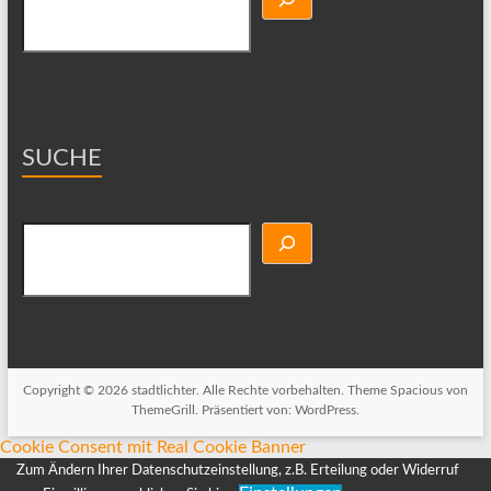
SUCHE
Suchen
Copyright © 2026
stadtlichter
. Alle Rechte vorbehalten. Theme
Spacious
von
ThemeGrill. Präsentiert von:
WordPress
.
Cookie Consent mit Real Cookie Banner
Zum Ändern Ihrer Datenschutzeinstellung, z.B. Erteilung oder Widerruf