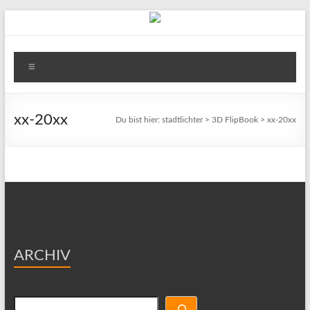
Zum
Inhalt
springen
stadtlichter
Menü
Das
Magazin
für
xx-20xx
Du bist hier:
stadtlichter
>
3D FlipBook
>
xx-20xx
Lüneburg,
Uelzen
und
Winsen
ARCHIV
Suchen