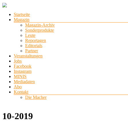
Zum
Inhalt
Menü
Startseite
springen
stadtlichter
Magazin
Magazin-Archiv
Das
Sonderprodukte
Magazin
Leute
für
Reportagen
Lüneburg,
Editorials
Uelzen
Partner
und
Veranstaltungen
Winsen
Jobs
Facebook
Instagram
MINIS
Mediadaten
Abo
Kontakt
Die Macher
10-2019