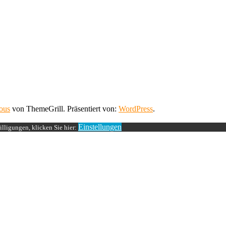
ous
von ThemeGrill. Präsentiert von:
WordPress
.
Einstellungen
lligungen, klicken Sie hier: