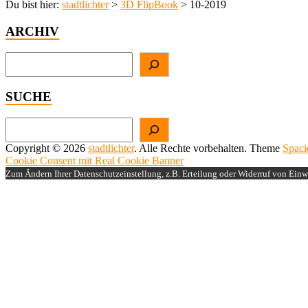
Du bist hier:
stadtlichter
>
3D FlipBook
>
10-2019
ARCHIV
Suchen
SUCHE
Suchen
Copyright © 2026
stadtlichter
. Alle Rechte vorbehalten. Theme
Spaci
Cookie Consent mit Real Cookie Banner
Zum Ändern Ihrer Datenschutzeinstellung, z.B. Erteilung oder Widerruf von Einwi