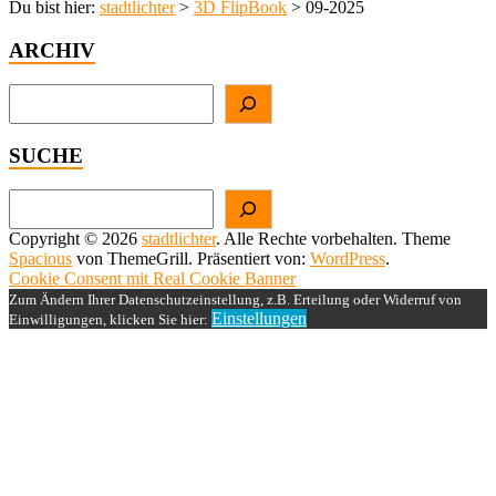
Du bist hier:
stadtlichter
>
3D FlipBook
>
09-2025
ARCHIV
Suchen
SUCHE
Suchen
Copyright © 2026
stadtlichter
. Alle Rechte vorbehalten. Theme
Spacious
von ThemeGrill. Präsentiert von:
WordPress
.
Cookie Consent mit Real Cookie Banner
Zum Ändern Ihrer Datenschutzeinstellung, z.B. Erteilung oder Widerruf von
Einstellungen
Einwilligungen, klicken Sie hier: