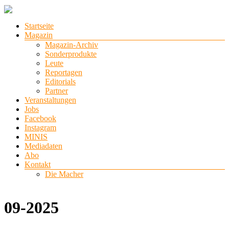
Zum
Inhalt
Menü
Startseite
springen
stadtlichter
Magazin
Magazin-Archiv
Das
Sonderprodukte
Magazin
Leute
für
Reportagen
Lüneburg,
Editorials
Uelzen
Partner
und
Veranstaltungen
Winsen
Jobs
Facebook
Instagram
MINIS
Mediadaten
Abo
Kontakt
Die Macher
09-2025