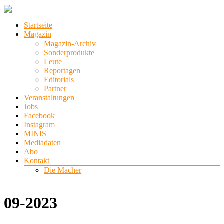
Zum
Inhalt
Menü
Startseite
springen
stadtlichter
Magazin
Magazin-Archiv
Das
Sonderprodukte
Magazin
Leute
für
Reportagen
Lüneburg,
Editorials
Uelzen
Partner
und
Veranstaltungen
Winsen
Jobs
Facebook
Instagram
MINIS
Mediadaten
Abo
Kontakt
Die Macher
09-2023