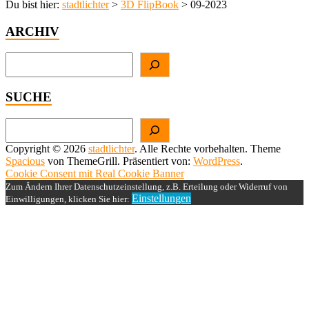
Du bist hier:
stadtlichter
>
3D FlipBook
>
09-2023
ARCHIV
Suchen
SUCHE
Suchen
Copyright © 2026
stadtlichter
. Alle Rechte vorbehalten. Theme
Spacious
von ThemeGrill. Präsentiert von:
WordPress
.
Cookie Consent mit Real Cookie Banner
Zum Ändern Ihrer Datenschutzeinstellung, z.B. Erteilung oder Widerruf von
Einstellungen
Einwilligungen, klicken Sie hier: