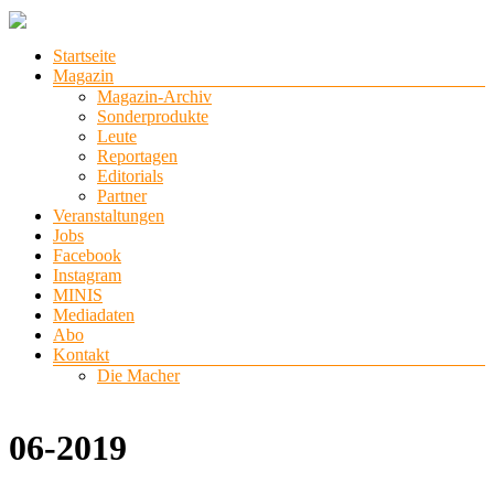
Zum
Inhalt
Menü
Startseite
springen
stadtlichter
Magazin
Magazin-Archiv
Das
Sonderprodukte
Magazin
Leute
für
Reportagen
Lüneburg,
Editorials
Uelzen
Partner
und
Veranstaltungen
Winsen
Jobs
Facebook
Instagram
MINIS
Mediadaten
Abo
Kontakt
Die Macher
06-2019