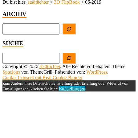
Du bist hier:
stadtlichter
>
3D FlipBook
>
06-2019
ARCHIV
Suchen
SUCHE
Suchen
Copyright © 2026
stadtlichter
. Alle Rechte vorbehalten. Theme
Spacious
von ThemeGrill. Präsentiert von:
WordPress
.
Cookie Consent mit Real Cookie Banner
Zum Ändern Ihrer Datenschutzeinstellung, z.B. Erteilung oder Widerruf von
Einstellungen
Einwilligungen, klicken Sie hier: