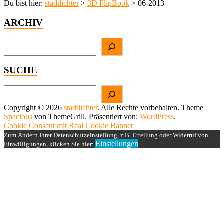
Du bist hier:
stadtlichter
>
3D FlipBook
>
06-2013
ARCHIV
Suchen
SUCHE
Suchen
Copyright © 2026
stadtlichter
. Alle Rechte vorbehalten. Theme
Spacious
von ThemeGrill. Präsentiert von:
WordPress
.
Cookie Consent mit Real Cookie Banner
Zum Ändern Ihrer Datenschutzeinstellung, z.B. Erteilung oder Widerruf von
Einstellungen
Einwilligungen, klicken Sie hier: