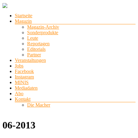
Zum
Inhalt
Menü
Startseite
springen
stadtlichter
Magazin
Magazin-Archiv
Das
Sonderprodukte
Magazin
Leute
für
Reportagen
Lüneburg,
Editorials
Uelzen
Partner
und
Veranstaltungen
Winsen
Jobs
Facebook
Instagram
MINIS
Mediadaten
Abo
Kontakt
Die Macher
06-2013