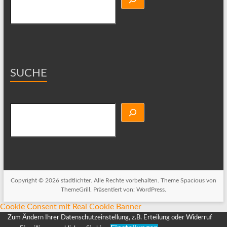
SUCHE
Suchen
Copyright © 2026
stadtlichter
. Alle Rechte vorbehalten. Theme
Spacious
von
ThemeGrill. Präsentiert von:
WordPress
.
Cookie Consent mit Real Cookie Banner
Zum Ändern Ihrer Datenschutzeinstellung, z.B. Erteilung oder Widerruf