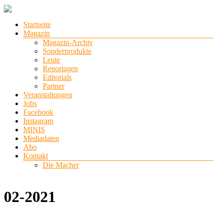
Zum
Inhalt
Menü
Startseite
springen
stadtlichter
Magazin
Magazin-Archiv
Das
Sonderprodukte
Magazin
Leute
für
Reportagen
Lüneburg,
Editorials
Uelzen
Partner
und
Veranstaltungen
Winsen
Jobs
Facebook
Instagram
MINIS
Mediadaten
Abo
Kontakt
Die Macher
02-2021