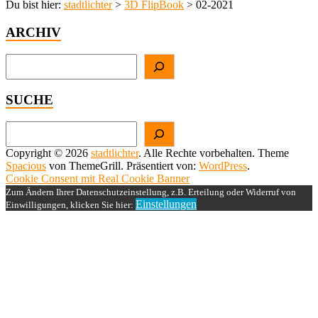
Du bist hier:
stadtlichter
>
3D FlipBook
>
02-2021
ARCHIV
Suchen
SUCHE
Suchen
Copyright © 2026
stadtlichter
. Alle Rechte vorbehalten. Theme
Spacious
von ThemeGrill. Präsentiert von:
WordPress
.
Cookie Consent mit Real Cookie Banner
Zum Ändern Ihrer Datenschutzeinstellung, z.B. Erteilung oder Widerruf von
Einstellungen
Einwilligungen, klicken Sie hier: