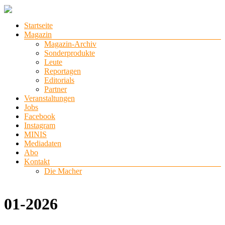
Zum
Inhalt
Menü
Startseite
springen
stadtlichter
Magazin
Magazin-Archiv
Das
Sonderprodukte
Magazin
Leute
für
Reportagen
Lüneburg,
Editorials
Uelzen
Partner
und
Veranstaltungen
Winsen
Jobs
Facebook
Instagram
MINIS
Mediadaten
Abo
Kontakt
Die Macher
01-2026