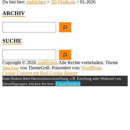
Du bist hier:
stadtlichter
>
3D FlipBook
>
01-2026
ARCHIV
Suchen
SUCHE
Suchen
Copyright © 2026
stadtlichter
. Alle Rechte vorbehalten. Theme
Spacious
von ThemeGrill. Präsentiert von:
WordPress
.
Cookie Consent mit Real Cookie Banner
Zum Ändern Ihrer Datenschutzeinstellung, z.B. Erteilung oder Widerruf von
Einstellungen
Einwilligungen, klicken Sie hier: