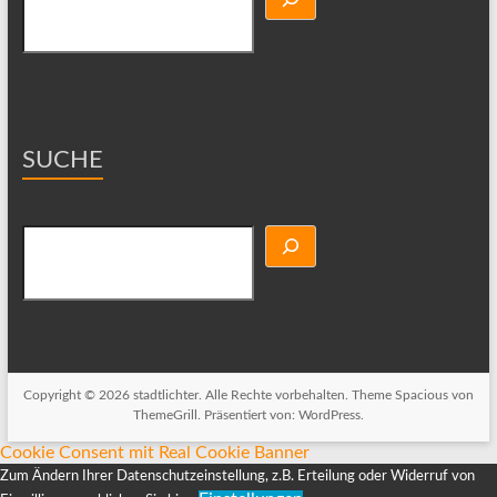
SUCHE
Suchen
Copyright © 2026
stadtlichter
. Alle Rechte vorbehalten. Theme
Spacious
von
ThemeGrill. Präsentiert von:
WordPress
.
Cookie Consent mit Real Cookie Banner
Zum Ändern Ihrer Datenschutzeinstellung, z.B. Erteilung oder Widerruf von